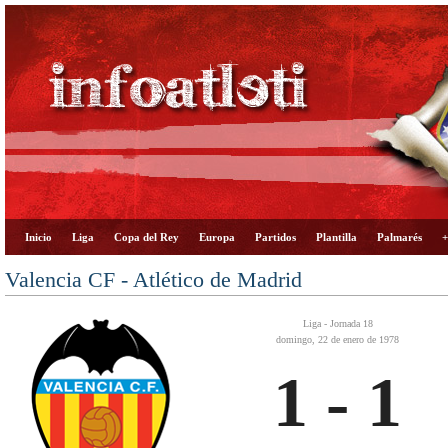
Inicio
Liga
Copa del Rey
Europa
Partidos
Plantilla
Palmarés
+
Valencia CF - Atlético de Madrid
Liga - Jornada 18
domingo, 22 de enero de 1978
1 - 1