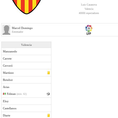
Luis Casanova
Valencia
40000 espectadores
Marcel Domingo
Entrenador
Valencia
Manzanedo
Carrete
Cerveró
Martínez
Botubot
Arias
Felman
(min. 62)
Eloy
Castellanos
Diarte