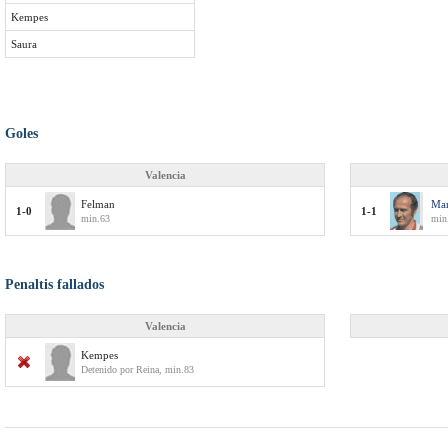
Kempes
Saura
Goles
Valencia
Felman
Mar
1-0
1-1
min.63
min
Penaltis fallados
Valencia
Kempes
Detenido por Reina, min.83