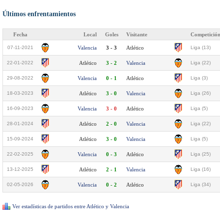
Últimos enfrentamientos
Fecha
Local
Goles
Visitante
Competició
07-11-2021
Valencia
3 - 3
Atlético
Liga (13)
22-01-2022
Atlético
3 - 2
Valencia
Liga (22)
29-08-2022
Valencia
0 - 1
Atlético
Liga (3)
18-03-2023
Atlético
3 - 0
Valencia
Liga (26)
16-09-2023
Valencia
3 - 0
Atlético
Liga (5)
28-01-2024
Atlético
2 - 0
Valencia
Liga (22)
15-09-2024
Atlético
3 - 0
Valencia
Liga (5)
22-02-2025
Valencia
0 - 3
Atlético
Liga (25)
13-12-2025
Atlético
2 - 1
Valencia
Liga (16)
02-05-2026
Valencia
0 - 2
Atlético
Liga (34)
Ver estadísticas de partidos entre Atlético y Valencia