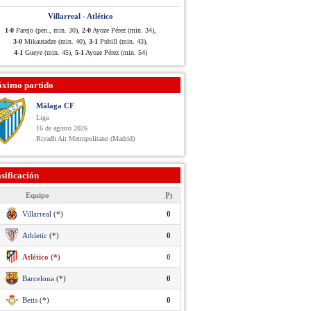
Villarreal - Atlético
1-0
Parejo (pen., min. 30),
2-0
Ayoze Pérez (min. 34),
3-0
Mikautadze (min. 40),
3-1
Pubill (min. 43),
4-1
Gueye (min. 45),
5-1
Ayoze Pérez (min. 54)
óximo partido
Málaga CF
Liga
16 de agosto 2026
Riyadh Air Metropolitano (Madrid)
sificación
Equipo
Pt
Villarreal
(*)
0
Athletic
(*)
0
Atlético (*)
0
Barcelona
(*)
0
Betis
(*)
0