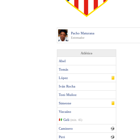
Pacho Maturana
Entrenador
Atlético
Abel
Tomás
López
Iván Rocha
Toni Muñoz
Simeone
Vizcaíno
Geli
(min. 45)
Caminero
Pirri