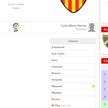
Vicente Calderón
Madrid
Carlos Alberto Parreira
Entrenador
Pr
Valencia
Zubizarreta
Juan Carlos
Serer
Cla
Camarasa
Romero
1
Fernando
2
Maqueda
3
Mazinho
4
Poyatos
5
Eloy
(min. 83)