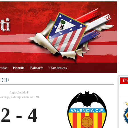
tidos
Plantilla
Palmarés
+Estadísticas
a CF
Últ
Liga - Jornada 1
domingo, 4 de septiembre de 1994
2 - 4