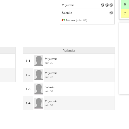
6
Mijatovic
Salenko
7
Gálvez
(min. 65)
Valencia
Mijatovic
0-1
min.25
Mijatovic
1-2
min.47
Salenko
1-3
min.50
Mijatovic
1-4
min.58