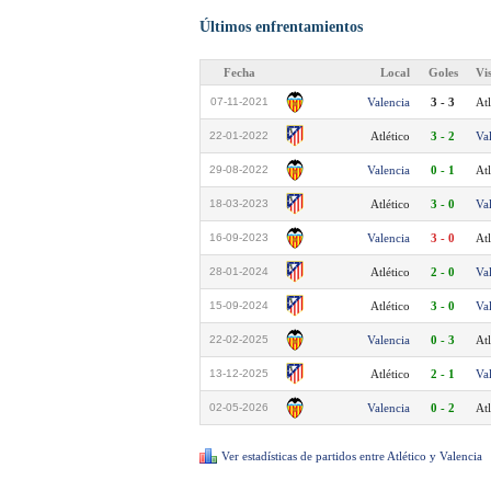
Últimos enfrentamientos
Fecha
Local
Goles
Vi
07-11-2021
Valencia
3 - 3
Atl
22-01-2022
Atlético
3 - 2
Va
29-08-2022
Valencia
0 - 1
Atl
18-03-2023
Atlético
3 - 0
Va
16-09-2023
Valencia
3 - 0
Atl
28-01-2024
Atlético
2 - 0
Va
15-09-2024
Atlético
3 - 0
Va
22-02-2025
Valencia
0 - 3
Atl
13-12-2025
Atlético
2 - 1
Va
02-05-2026
Valencia
0 - 2
Atl
Ver estadísticas de partidos entre Atlético y Valencia