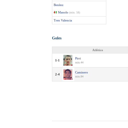
Benítez
Manolo
(min. 58)
Tren Valencia
Goles
Atlético
Pirri
1-1
min.44
Caminero
2-4
min.84