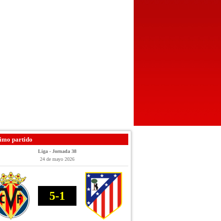
imo partido
Liga - Jornada 38
24 de mayo 2026
5-1