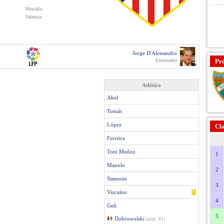
Mestalla
Valencia
Jorge D'Alessandro
Entrenador
Pr
Atlético
Abel
Tomás
López
Cla
Ferreira
Toni Muñoz
1
Manolo
2
Simeone
3
Vizcaíno
4
Geli
5
Dobrowolski
(min. 61)