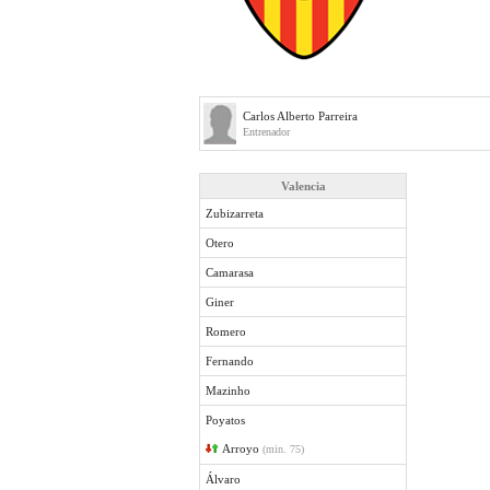
Carlos Alberto Parreira
Entrenador
Valencia
Zubizarreta
Otero
Camarasa
Giner
Romero
Fernando
Mazinho
Poyatos
Arroyo
(min. 75)
Álvaro