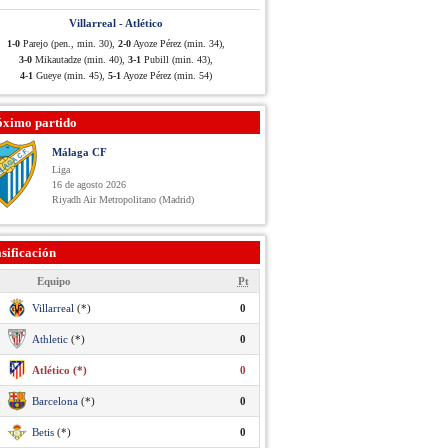
Villarreal - Atlético
1-0
Parejo (pen., min. 30),
2-0
Ayoze Pérez (min. 34),
3-0
Mikautadze (min. 40),
3-1
Pubill (min. 43),
4-1
Gueye (min. 45),
5-1
Ayoze Pérez (min. 54)
óximo partido
Málaga CF
Liga
16 de agosto 2026
Riyadh Air Metropolitano (Madrid)
sificación
Equipo
Pt
Villarreal
(*)
0
Athletic
(*)
0
Atlético (*)
0
Barcelona
(*)
0
Betis
(*)
0