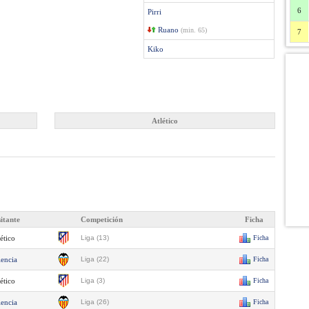
6
Pirri
Ruano
(min. 65)
7
Kiko
Atlético
sitante
Competición
Ficha
ético
Liga (13)
Ficha
lencia
Liga (22)
Ficha
ético
Liga (3)
Ficha
lencia
Liga (26)
Ficha