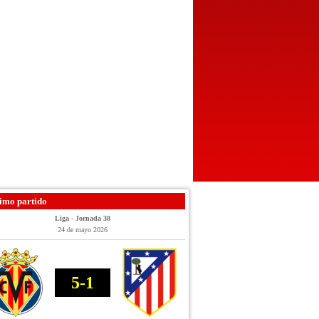
imo partido
Liga - Jornada 38
24 de mayo 2026
5-1