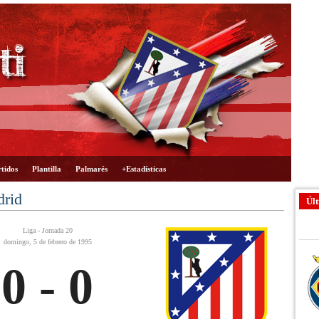
tidos
Plantilla
Palmarés
+Estadísticas
drid
Últ
Liga - Jornada 20
domingo, 5 de febrero de 1995
0 - 0