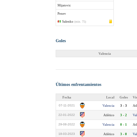
Mijatovic
Penev
Salenko
(min. 75)
Goles
Valencia
Últimos enfrentamientos
Fecha
Local
Goles
Vi
07-11-2021
Valencia
3 - 3
Atl
22-01-2022
Atlético
3 - 2
Va
29-08-2022
Valencia
0 - 1
Atl
18-03-2023
Atlético
3 - 0
Va