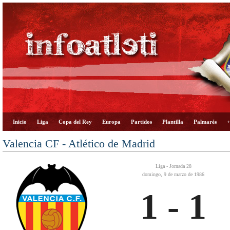
Inicio
Liga
Copa del Rey
Europa
Partidos
Plantilla
Palmarés
+
Valencia CF - Atlético de Madrid
Liga - Jornada 28
domingo, 9 de marzo de 1986
1 - 1