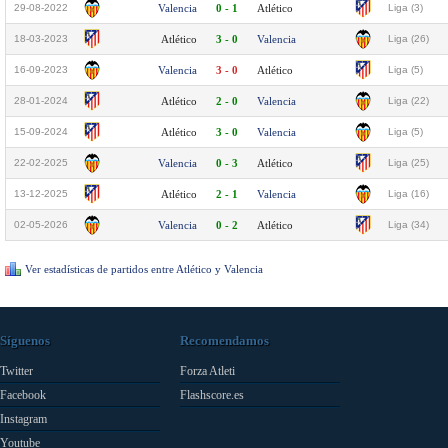
29-08-2022
Valencia
0 - 1
Atlético
Liga (3)
18-03-2023
Atlético
3 - 0
Valencia
Liga (26)
16-09-2023
Valencia
3 - 0
Atlético
Liga (5)
28-01-2024
Atlético
2 - 0
Valencia
Liga (22)
15-09-2024
Atlético
3 - 0
Valencia
Liga (5)
22-02-2025
Valencia
0 - 3
Atlético
Liga (25)
13-12-2025
Atlético
2 - 1
Valencia
Liga (16)
02-05-2026
Valencia
0 - 2
Atlético
Liga (34)
Ver estadísticas de partidos entre Atlético y Valencia
Síguenos
Recomendamos
Twitter
Forza Atleti
Facebook
Flashscore.es
Instagram
Youtube