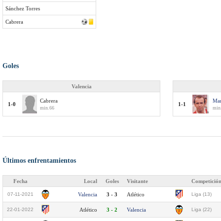
Sánchez Torres
Cabrera
Goles
Valencia
Cabrera
Mar
1-0
1-1
min.66
min
Últimos enfrentamientos
Fecha
Local
Goles
Visitante
Competició
07-11-2021
Valencia
3 - 3
Atlético
Liga (13)
22-01-2022
Atlético
3 - 2
Valencia
Liga (22)