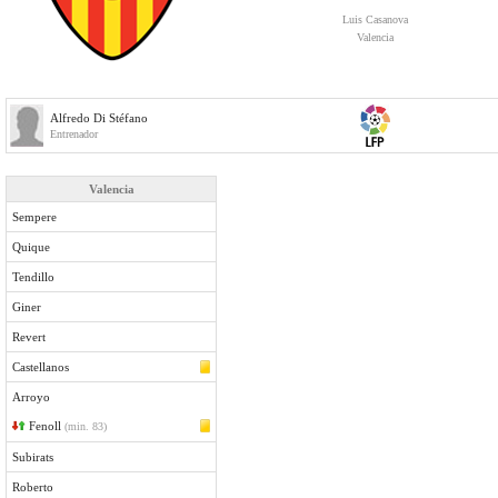
Luis Casanova
Valencia
Alfredo Di Stéfano
Entrenador
Valencia
Sempere
Quique
Tendillo
Giner
Revert
Castellanos
Arroyo
Fenoll
(min. 83)
Subirats
Roberto