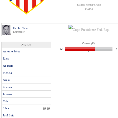
Estadio Metropolitano
Madrid
Emilio Vidal
Entrenador
Corners (19)
Atlético
12
7
Antonio Pérez
Riera
Aparicio
Mencía
Arnau
Cuenca
Juncosa
Vidal
Silva
José Luis