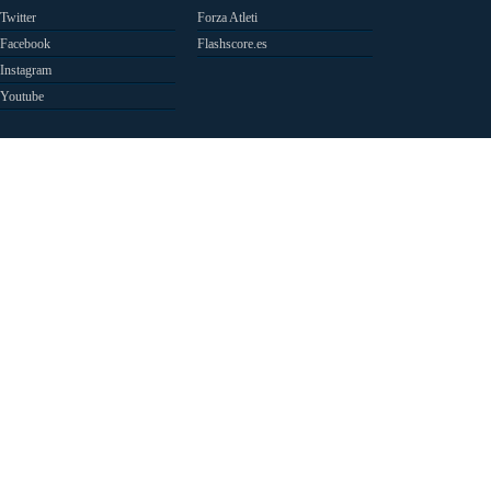
Twitter
Forza Atleti
Facebook
Flashscore.es
Instagram
Youtube