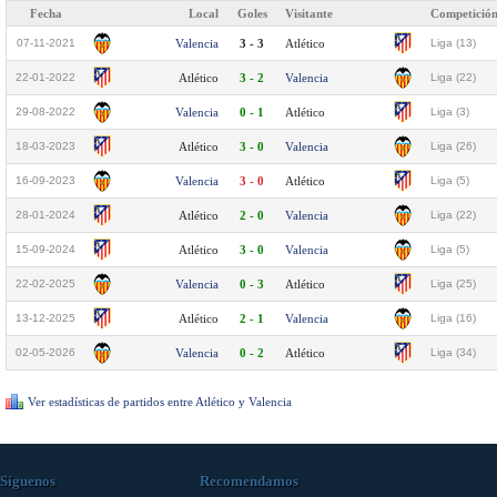
Fecha
Local
Goles
Visitante
Competició
07-11-2021
Valencia
3 - 3
Atlético
Liga (13)
22-01-2022
Atlético
3 - 2
Valencia
Liga (22)
29-08-2022
Valencia
0 - 1
Atlético
Liga (3)
18-03-2023
Atlético
3 - 0
Valencia
Liga (26)
16-09-2023
Valencia
3 - 0
Atlético
Liga (5)
28-01-2024
Atlético
2 - 0
Valencia
Liga (22)
15-09-2024
Atlético
3 - 0
Valencia
Liga (5)
22-02-2025
Valencia
0 - 3
Atlético
Liga (25)
13-12-2025
Atlético
2 - 1
Valencia
Liga (16)
02-05-2026
Valencia
0 - 2
Atlético
Liga (34)
Ver estadísticas de partidos entre Atlético y Valencia
Síguenos
Recomendamos