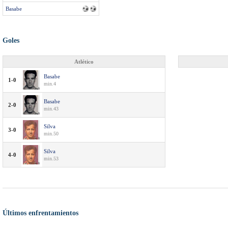
Basabe
Goles
Atlético
Basabe
1-0
min.4
Basabe
2-0
min.43
Silva
3-0
min.50
Silva
4-0
min.53
Últimos enfrentamientos