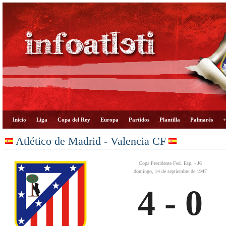
Inicio
Liga
Copa del Rey
Europa
Partidos
Plantilla
Palmarés
+
Atlético de Madrid - Valencia CF
Copa Presidente Fed. Esp. - J6
domingo, 14 de septiembre de 1947
4 - 0