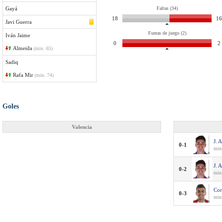
Gayá
Faltas (34)
18
16
Javi Guerra
Fueras de juego (2)
Iván Jaime
0
2
Almeida
(min. 65)
Sadiq
Rafa Mir
(min. 74)
Goles
Valencia
J. 
0-1
min.
J. 
0-2
min
Cor
0-3
min.