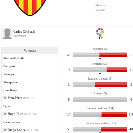
Mestalla
Valencia
Carlos Corberán
Entrenador
Posesión (%)
Valencia
49
51
Mamardashvili
Remates (29)
Foulquier
18
11
Tárrega
Remates a puerta (5)
Mosquera
2
3
Luis Rioja
Corners (8)
Fran Pérez
(min. 74)
8
0
Pepelu
Balones perdidos (234)
Hugo Duro
(min. 45)
124
11
Barrenechea
Balones recuperados (101)
53
48
Diego López
(min. 80)