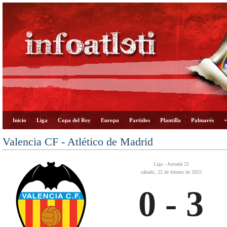
Inicio
Liga
Copa del Rey
Europa
Partidos
Plantilla
Palmarés
+
Valencia CF - Atlético de Madrid
Liga - Jornada 25
sábado, 22 de febrero de 2025
0 - 3