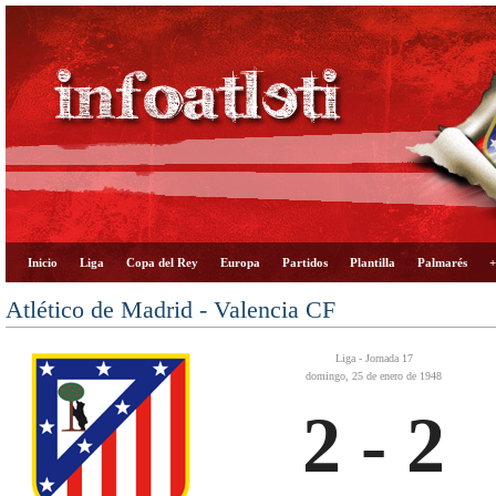
Inicio
Liga
Copa del Rey
Europa
Partidos
Plantilla
Palmarés
+
Atlético de Madrid - Valencia CF
Liga - Jornada 17
domingo, 25 de enero de 1948
2 - 2