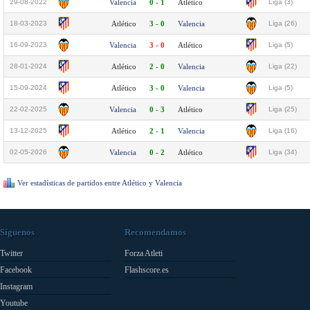
29-08-2022
Valencia
0 - 1
Atlético
Liga (3)
18-03-2023
Atlético
3 - 0
Valencia
Liga (26)
16-09-2023
Valencia
3 - 0
Atlético
Liga (5)
28-01-2024
Atlético
2 - 0
Valencia
Liga (22)
15-09-2024
Atlético
3 - 0
Valencia
Liga (5)
22-02-2025
Valencia
0 - 3
Atlético
Liga (25)
13-12-2025
Atlético
2 - 1
Valencia
Liga (16)
02-05-2026
Valencia
0 - 2
Atlético
Liga (34)
Ver estadísticas de partidos entre Atlético y Valencia
Síguenos
Recomendamos
Twitter
Forza Atleti
Facebook
Flashscore.es
Instagram
Youtube