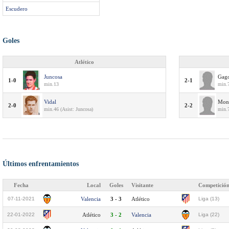
Escudero
Goles
Atlético
Juncosa
Gag
1-0
2-1
min.13
min.
Vidal
Mon
2-0
2-2
min.46 (Asist: Juncosa)
min.
Últimos enfrentamientos
Fecha
Local
Goles
Visitante
Competició
07-11-2021
Valencia
3 - 3
Atlético
Liga (13)
22-01-2022
Atlético
3 - 2
Valencia
Liga (22)