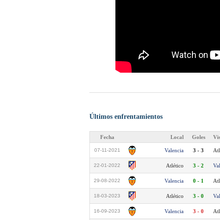
Últimos enfrentamientos
Fecha
Local
Goles
Vi
07-11-2021
Valencia
3 - 3
Atl
22-01-2022
Atlético
3 - 2
Va
29-08-2022
Valencia
0 - 1
Atl
18-03-2023
Atlético
3 - 0
Va
16-09-2023
Valencia
3 - 0
Atl