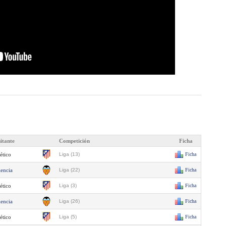
sitante
Competición
Ficha
ético
Liga (13)
Ficha
lencia
Liga (22)
Ficha
ético
Liga (3)
Ficha
lencia
Liga (26)
Ficha
ético
Liga (5)
Ficha