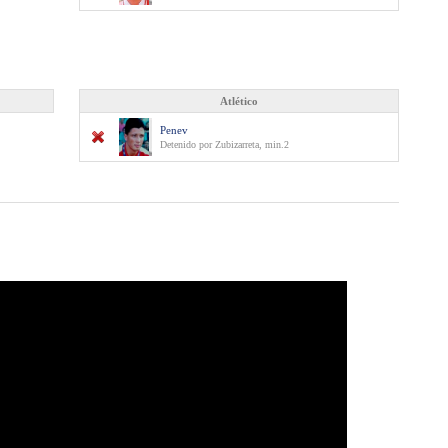
Atlético
Penev
Detenido por Zubizarreta, min.2