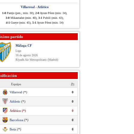
Villarreal - Atlético
1-0
Parejo (pen., min. 30),
2-0
Ayoze Pérez (min. 34),
3-0
Mikautadze (min. 40),
3-1
Pubill (min. 43),
4-1
Gueye (min. 45),
5-1
Ayoze Pérez (min. 54)
óximo partido
Málaga CF
Liga
16 de agosto 2026
Riyadh Air Metropolitano (Madrid)
sificación
Equipo
Pt
Villarreal
(*)
0
Athletic
(*)
0
Atlético (*)
0
Barcelona
(*)
0
Betis
(*)
0