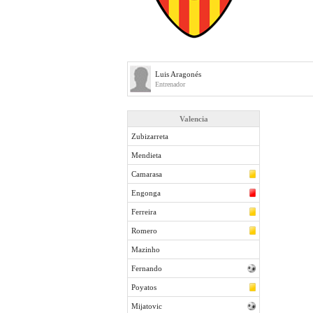
Luis Aragonés
Entrenador
Valencia
Zubizarreta
Mendieta
Camarasa
Engonga
Ferreira
Romero
Mazinho
Fernando
Poyatos
Mijatovic