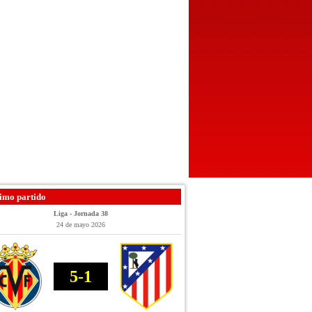
imo partido
Liga - Jornada 38
24 de mayo 2026
5-1