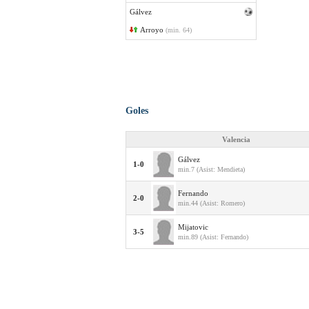
Gálvez
Arroyo
(min. 64)
Goles
Valencia
Gálvez
1-0
min.7 (Asist: Mendieta)
Fernando
2-0
min.44 (Asist: Romero)
Mijatovic
3-5
min.89 (Asist: Fernando)