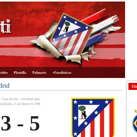
tidos
Plantilla
Palmarés
+Estadísticas
drid
Últ
Copa del Rey - Semifinal (Ida)
miércoles, 21 de febrero de 1996
3 - 5