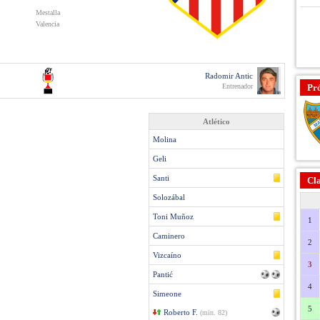
Mestalla
Valencia
Radomir Antic
Entrenador
Pr
Atlético
Molina
Geli
Santi
Cla
Solozábal
Toni Muñoz
1
Caminero
2
Vizcaíno
3
Pantić
4
Simeone
5
Roberto F.
(min. 82)