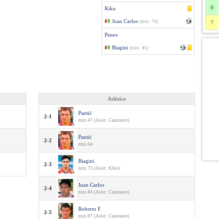
6
Kiko
Juan Carlos
(min. 76)
7
Penev
Biagini
(min. 45)
Atlético
Pantić
2-1
min.47 (Asist: Caminero)
Pantić
2-2
min.64
Biagini
2-3
min.73 (Asist: Kiko)
Juan Carlos
2-4
min.84 (Asist: Caminero)
Roberto F.
2-5
min.87 (Asist: Caminero)