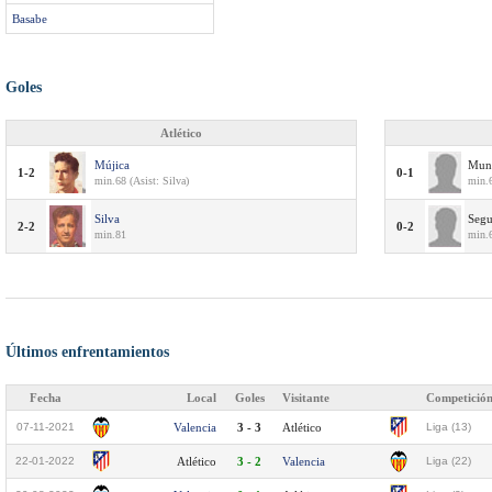
Basabe
Goles
Atlético
Mújica
Mun
1-2
0-1
min.68 (Asist: Silva)
min.
Silva
Segu
2-2
0-2
min.81
min.
Últimos enfrentamientos
Fecha
Local
Goles
Visitante
Competició
07-11-2021
Valencia
3 - 3
Atlético
Liga (13)
22-01-2022
Atlético
3 - 2
Valencia
Liga (22)