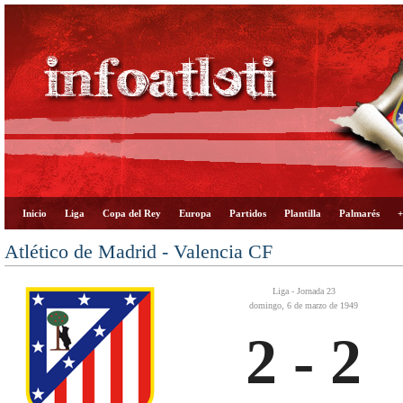
Inicio
Liga
Copa del Rey
Europa
Partidos
Plantilla
Palmarés
+
Atlético de Madrid - Valencia CF
Liga - Jornada 23
domingo, 6 de marzo de 1949
2 - 2