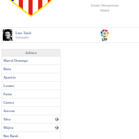
Estadio Metropolitano
Madrid
Lino Taioli
Entrenador
Atlético
Marcel Domingo
Riera
Aparicio
Lozano
Farias
Cuenca
Juncosa
Silva
Mújica
Ben Barek