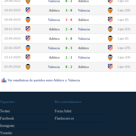
29-08-2022
Valencia
0 - 1
Atlético
Liga (3)
18-03-2023
Atlético
3 - 0
Valencia
Liga (26)
16-09-2023
Valencia
3 - 0
Atlético
Liga (5)
28-01-2024
Atlético
2 - 0
Valencia
Liga (22)
15-09-2024
Atlético
3 - 0
Valencia
Liga (5)
22-02-2025
Valencia
0 - 3
Atlético
Liga (25)
13-12-2025
Atlético
2 - 1
Valencia
Liga (16)
02-05-2026
Valencia
0 - 2
Atlético
Liga (34)
Ver estadísticas de partidos entre Atlético y Valencia
Síguenos
Recomendamos
Twitter
Forza Atleti
Facebook
Flashscore.es
Instagram
Youtube