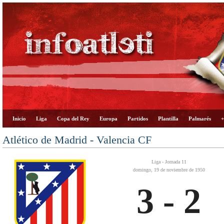
Inicio
Liga
Copa del Rey
Europa
Partidos
Plantilla
Palmarés
+
Atlético de Madrid - Valencia CF
Liga - Jornada 11
domingo, 19 de noviembre de 1950
3 - 2