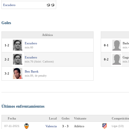
Escudero
Goles
Atlético
Escudero
Bade
1-2
0-1
min.60
min.
Escudero
Gag
2-2
0-2
min.76 (Asist: Carlsson)
min.
Ben Barek
3-2
min.89, de penalty
Últimos enfrentamientos
Fecha
Local
Goles
Visitante
Competició
07-11-2021
Valencia
3 - 3
Atlético
Liga (13)