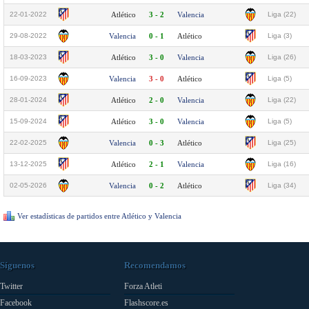
22-01-2022
Atlético
3 - 2
Valencia
Liga (22)
29-08-2022
Valencia
0 - 1
Atlético
Liga (3)
18-03-2023
Atlético
3 - 0
Valencia
Liga (26)
16-09-2023
Valencia
3 - 0
Atlético
Liga (5)
28-01-2024
Atlético
2 - 0
Valencia
Liga (22)
15-09-2024
Atlético
3 - 0
Valencia
Liga (5)
22-02-2025
Valencia
0 - 3
Atlético
Liga (25)
13-12-2025
Atlético
2 - 1
Valencia
Liga (16)
02-05-2026
Valencia
0 - 2
Atlético
Liga (34)
Ver estadísticas de partidos entre Atlético y Valencia
Síguenos
Recomendamos
Twitter
Forza Atleti
Facebook
Flashscore.es