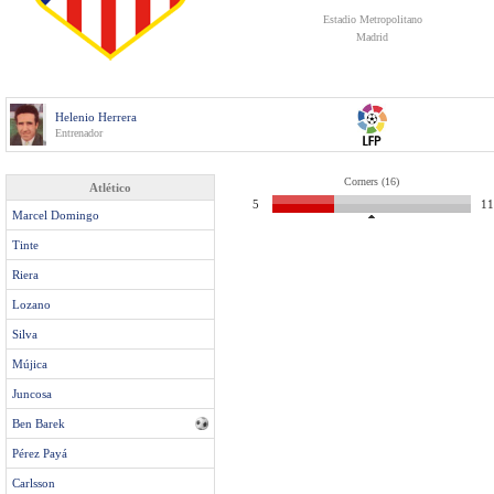
Estadio Metropolitano
Madrid
Helenio Herrera
Entrenador
Corners (16)
Atlético
5
11
Marcel Domingo
Tinte
Riera
Lozano
Silva
Mújica
Juncosa
Ben Barek
Pérez Payá
Carlsson