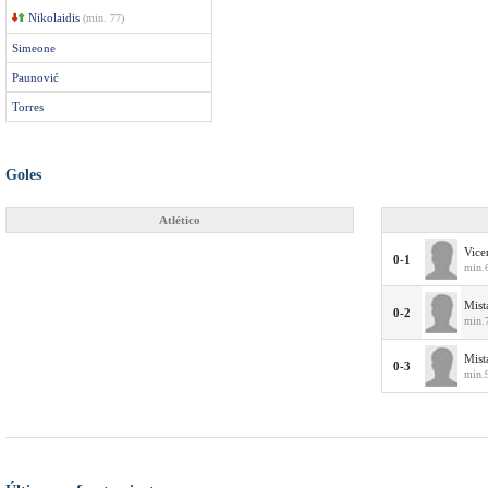
Nikolaidis
(min. 77)
Simeone
Paunović
Torres
Goles
Atlético
Vice
0-1
min.
Mist
0-2
min.
Mist
0-3
min.