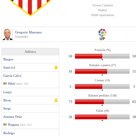
Vicente Calderón
Madrid
50000 espectadores
Gregorio Manzano
Entrenador
Posesión (%)
Atlético
50
50
Burgos
Remates a puerta (27)
Santi
(c)
16
11
García Calvo
Corners (10)
Hibić
(min. 20)
5
5
Lequi
Balones perdidos (138)
Rivas
73
65
Sergi
Faltas (44)
Juanma Ortiz
26
18
Ibagaza
(min. 51)
Rodrigo