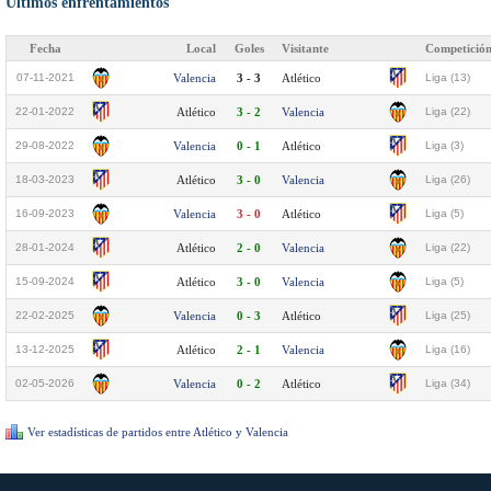
Últimos enfrentamientos
Fecha
Local
Goles
Visitante
Competició
07-11-2021
Valencia
3 - 3
Atlético
Liga (13)
22-01-2022
Atlético
3 - 2
Valencia
Liga (22)
29-08-2022
Valencia
0 - 1
Atlético
Liga (3)
18-03-2023
Atlético
3 - 0
Valencia
Liga (26)
16-09-2023
Valencia
3 - 0
Atlético
Liga (5)
28-01-2024
Atlético
2 - 0
Valencia
Liga (22)
15-09-2024
Atlético
3 - 0
Valencia
Liga (5)
22-02-2025
Valencia
0 - 3
Atlético
Liga (25)
13-12-2025
Atlético
2 - 1
Valencia
Liga (16)
02-05-2026
Valencia
0 - 2
Atlético
Liga (34)
Ver estadísticas de partidos entre Atlético y Valencia