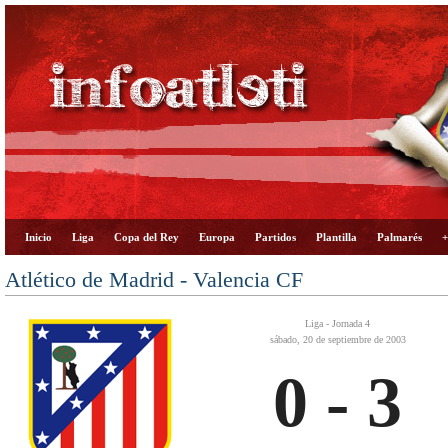
Inicio
Liga
Copa del Rey
Europa
Partidos
Plantilla
Palmarés
+
Atlético de Madrid - Valencia CF
Liga - Jornada 4
sábado, 20 de septiembre de 2003
0 - 3