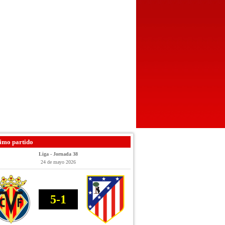
imo partido
Liga - Jornada 38
24 de mayo 2026
5-1