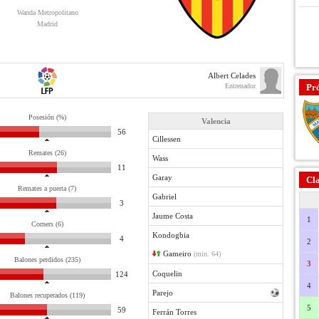
Wanda Metropolitano
Madrid
Albert Celades
Entrenador
Pr
Posesión (%)
Valencia
56
Cillessen
Remates (26)
Wass
11
Garay
Cla
Remates a puerta (7)
Gabriel
3
Jaume Costa
1
Corners (6)
Kondogbia
4
2
Gameiro
(min. 64)
Balones perdidos (235)
3
Coquelin
124
4
Parejo
Balones recuperados (119)
5
59
Ferrán Torres