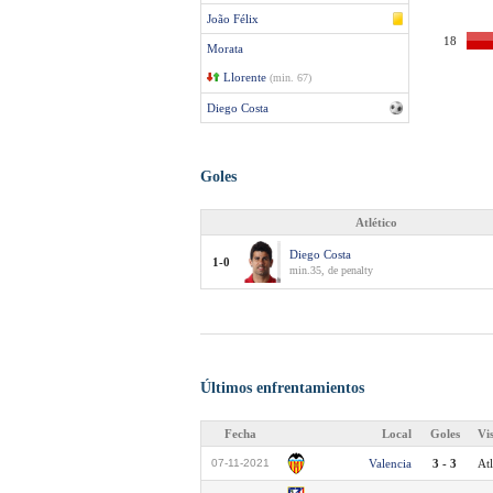
João Félix
18
Morata
Llorente
(min. 67)
Diego Costa
Goles
Atlético
Diego Costa
1-0
min.35, de penalty
Últimos enfrentamientos
Fecha
Local
Goles
Vi
07-11-2021
Valencia
3 - 3
Atl