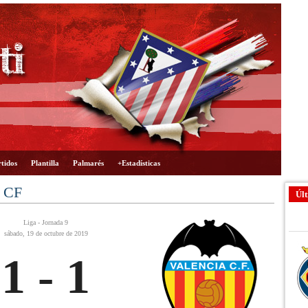
tidos
Plantilla
Palmarés
+Estadísticas
a CF
Últ
Liga - Jornada 9
sábado, 19 de octubre de 2019
1 - 1