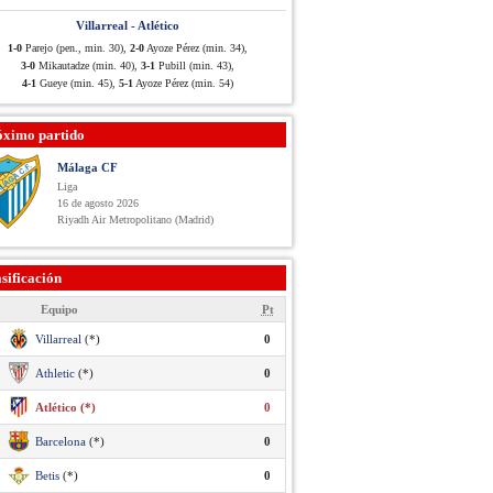
Villarreal - Atlético
1-0
Parejo (pen., min. 30),
2-0
Ayoze Pérez (min. 34),
3-0
Mikautadze (min. 40),
3-1
Pubill (min. 43),
4-1
Gueye (min. 45),
5-1
Ayoze Pérez (min. 54)
óximo partido
Málaga CF
Liga
16 de agosto 2026
Riyadh Air Metropolitano (Madrid)
sificación
Equipo
Pt
Villarreal
(*)
0
Athletic
(*)
0
Atlético (*)
0
Barcelona
(*)
0
Betis
(*)
0