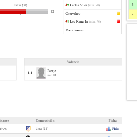
6
Carlos Soler
Faltas (30)
(min. 70)
12
Cheryshev
7
Lee Kang-In
(min. 76)
Maxi Gómez
Valencia
Parejo
1-1
min.81
sitante
Competición
Ficha
ético
Liga (13)
Ficha