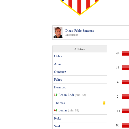
Diego Pablo Simeone
Entrenador
Atlético
44
Oblak
Arias
15
Giménez
Felipe
4
Hermoso
Renan Lodi
(min. 53)
2
Thomas
Lemar
(min. 53)
111
Koke
60
Saúl