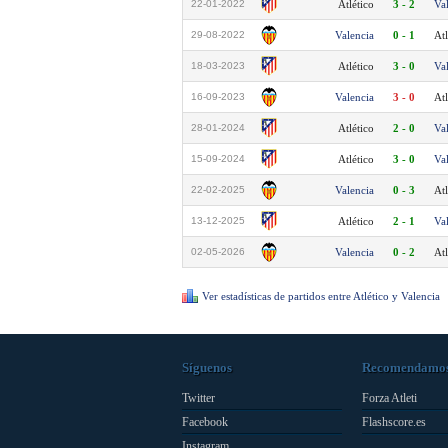
22-01-2022
Atlético
3 - 2
Va
29-08-2022
Valencia
0 - 1
Atl
18-03-2023
Atlético
3 - 0
Va
16-09-2023
Valencia
3 - 0
Atl
28-01-2024
Atlético
2 - 0
Va
15-09-2024
Atlético
3 - 0
Va
22-02-2025
Valencia
0 - 3
Atl
13-12-2025
Atlético
2 - 1
Va
02-05-2026
Valencia
0 - 2
Atl
Ver estadísticas de partidos entre Atlético y Valencia
Síguenos
Recomendamo
Twitter
Forza Atleti
Facebook
Flashscore.es
Instagram