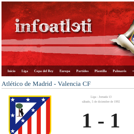
Inicio
Liga
Copa del Rey
Europa
Partidos
Plantilla
Palmarés
+
Atlético de Madrid - Valencia CF
Liga - Jornada 13
sábado, 5 de diciembre de 1992
1 - 1