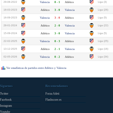
29-08-2022
Valencia
0 - 1
Atlético
Liga (3)
18-03-2023
Atlético
3 - 0
Valencia
Liga (26)
16-09-2023
Valencia
3 - 0
Atlético
Liga (5)
28-01-2024
Atlético
2 - 0
Valencia
Liga (22)
15-09-2024
Atlético
3 - 0
Valencia
Liga (5)
22-02-2025
Valencia
0 - 3
Atlético
Liga (25)
13-12-2025
Atlético
2 - 1
Valencia
Liga (16)
02-05-2026
Valencia
0 - 2
Atlético
Liga (34)
Ver estadísticas de partidos entre Atlético y Valencia
Síguenos
Recomendamos
Twitter
Forza Atleti
Facebook
Flashscore.es
Instagram
Youtube