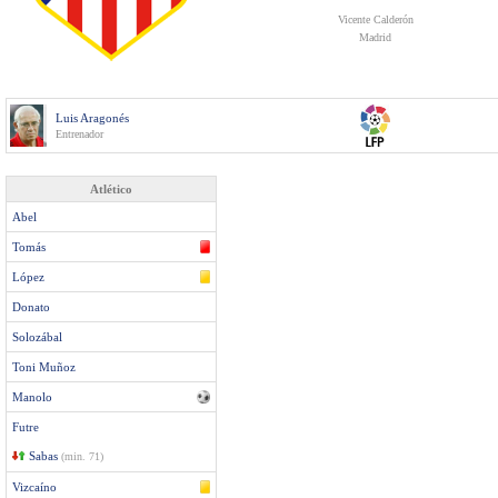
Vicente Calderón
Madrid
Luis Aragonés
Entrenador
Atlético
Abel
Tomás
López
Donato
Solozábal
Toni Muñoz
Manolo
Futre
Sabas
(min. 71)
Vizcaíno