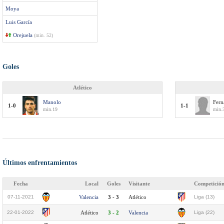
Moya
Luis García
Orejuela
(min. 52)
Goles
Atlético
Manolo
Fern
1-0
1-1
min.19
min.
Últimos enfrentamientos
Fecha
Local
Goles
Visitante
Competició
07-11-2021
Valencia
3 - 3
Atlético
Liga (13)
22-01-2022
Atlético
3 - 2
Valencia
Liga (22)