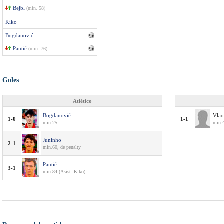
Bejbl
(min. 58)
Kiko
Bogdanović
Pantić
(min. 76)
Goles
Atlético
Bogdanović
Vlao
1-0
1-1
min.25
min.4
Juninho
2-1
min.60, de penalty
Pantić
3-1
min.84 (Asist: Kiko)