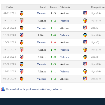
Fecha
Local
Goles
Visitante
Competició
07-11-2021
Valencia
3 - 3
Atlético
Liga (13)
22-01-2022
Atlético
3 - 2
Valencia
Liga (22)
29-08-2022
Valencia
0 - 1
Atlético
Liga (3)
18-03-2023
Atlético
3 - 0
Valencia
Liga (26)
16-09-2023
Valencia
3 - 0
Atlético
Liga (5)
28-01-2024
Atlético
2 - 0
Valencia
Liga (22)
15-09-2024
Atlético
3 - 0
Valencia
Liga (5)
22-02-2025
Valencia
0 - 3
Atlético
Liga (25)
13-12-2025
Atlético
2 - 1
Valencia
Liga (16)
02-05-2026
Valencia
0 - 2
Atlético
Liga (34)
Ver estadísticas de partidos entre Atlético y Valencia