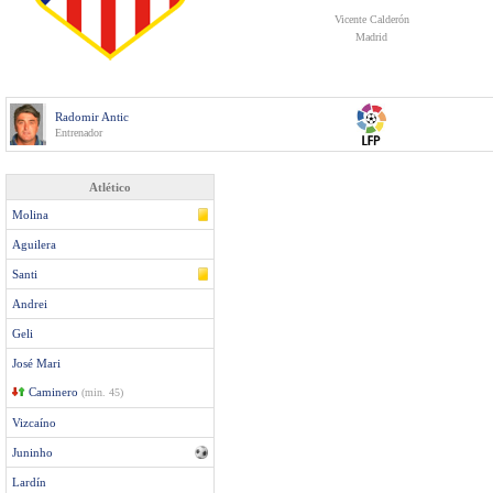
Vicente Calderón
Madrid
Radomir Antic
Entrenador
Atlético
Molina
Aguilera
Santi
Andrei
Geli
José Mari
Caminero
(min. 45)
Vizcaíno
Juninho
Lardín