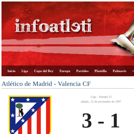
Inicio
Liga
Copa del Rey
Europa
Partidos
Plantilla
Palmarés
+
Atlético de Madrid - Valencia CF
Liga - Jornada 13
sábado, 22 de noviembre de 1997
3 - 1