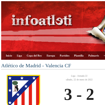
Inicio
Liga
Copa del Rey
Europa
Partidos
Plantilla
Palmarés
+
Atlético de Madrid - Valencia CF
Liga - Jornada 22
sábado, 22 de enero de 2022
3 - 2