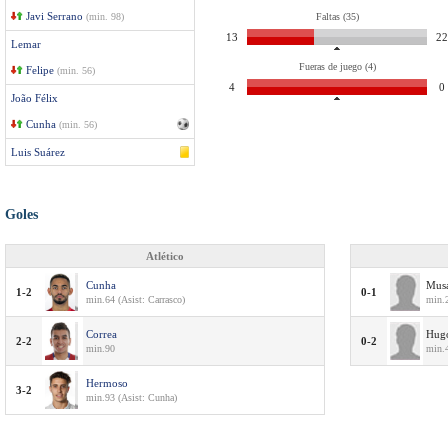
Javi Serrano
(min. 98)
Faltas (35)
13
22
Lemar
Fueras de juego (4)
Felipe
(min. 56)
4
0
João Félix
Cunha
(min. 56)
Luis Suárez
Goles
Atlético
Cunha
Mus
1-2
0-1
min.64 (Asist: Carrasco)
min.2
Correa
Hug
2-2
0-2
min.90
min.
Hermoso
3-2
min.93 (Asist: Cunha)