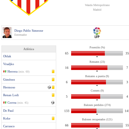
Wanda Metropolitano
Madrid
Diego Pablo Simeone
Entrenador
Posesión (%)
Atlético
65
35
Oblak
Remates (23)
Vrsaljko
16
7
Herrera
(min. 60)
Remates a puerta (9)
Giménez
6
3
Hermoso
Corners (9)
Renan Lodi
5
4
Correa
(min. 45)
Balones perdidos (274)
De Paul
133
14
Koke
Balones recuperados (121)
66
55
Carrasco