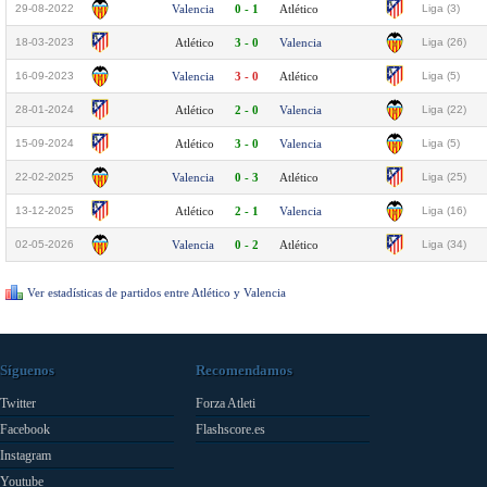
29-08-2022
Valencia
0 - 1
Atlético
Liga (3)
18-03-2023
Atlético
3 - 0
Valencia
Liga (26)
16-09-2023
Valencia
3 - 0
Atlético
Liga (5)
28-01-2024
Atlético
2 - 0
Valencia
Liga (22)
15-09-2024
Atlético
3 - 0
Valencia
Liga (5)
22-02-2025
Valencia
0 - 3
Atlético
Liga (25)
13-12-2025
Atlético
2 - 1
Valencia
Liga (16)
02-05-2026
Valencia
0 - 2
Atlético
Liga (34)
Ver estadísticas de partidos entre Atlético y Valencia
Síguenos
Recomendamos
Twitter
Forza Atleti
Facebook
Flashscore.es
Instagram
Youtube