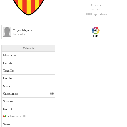
Mestalla
Valencia
30000 espectadores
Miljan Miljanic
Entrenador
Valencia
Manzanedo
Carrete
Tendillo
Botubot
Serrat
Castellanos
Solsona
Roberto
RIbes
(min. 88)
Saura