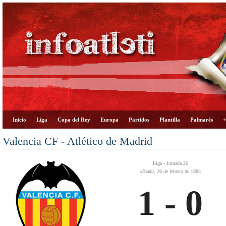
Inicio
Liga
Copa del Rey
Europa
Partidos
Plantilla
Palmarés
+
Valencia CF - Atlético de Madrid
Liga - Jornada 26
sábado, 26 de febrero de 1983
1 - 0