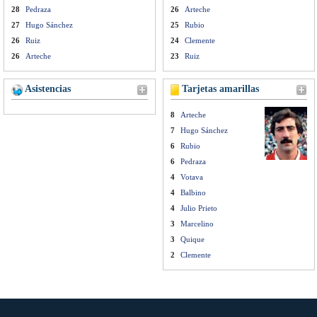
28
Pedraza
26
Arteche
27
Hugo Sánchez
25
Rubio
26
Ruiz
24
Clemente
26
Arteche
23
Ruiz
Asistencias
Tarjetas amarillas
8
Arteche
7
Hugo Sánchez
6
Rubio
6
Pedraza
4
Votava
4
Balbino
4
Julio Prieto
3
Marcelino
3
Quique
2
Clemente