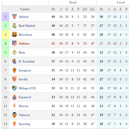
Total
Local
Equipo
Pt
J
G
E
P
GF
GC
Pt
J
G
E
P
1
Athletic
49
34
20
9
5
53
30
30
17
14
2
1
2
Real Madrid
49
34
22
5
7
57
37
27
17
13
3
1
3
Barcelona
48
34
20
8
6
62
28
28
17
12
4
1
4
Atlético
42
34
17
8
9
53
47
27
17
12
3
2
5
Betis
38
34
17
4
13
45
40
32
17
15
2
0
6
R. Sociedad
37
34
14
9
11
43
35
24
17
11
2
4
7
Zaragoza
35
34
12
11
11
50
41
20
17
8
4
5
8
Sevilla
34
34
13
8
13
42
43
27
17
12
3
2
9
Málaga (CD)
33
34
11
11
12
41
35
24
17
10
4
3
10
Espanyol
33
34
10
13
11
42
44
22
17
8
6
3
11
Murcia
32
34
10
12
12
42
38
23
17
9
5
3
12
Valencia
32
34
12
8
14
45
47
19
17
7
5
5
13
Sporting
30
34
11
8
15
38
47
20
17
7
6
4