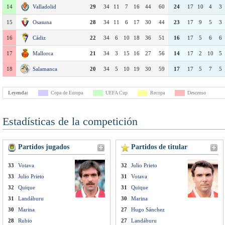
14
Valladolid
29
34
11
7
16
44
60
24
17
10
4
3
15
Osasuna
28
34
11
6
17
30
44
23
17
9
5
3
16
Cádiz
22
34
6
10
18
36
51
16
17
5
6
6
17
Mallorca
21
34
3
15
16
27
56
14
17
2
10
5
18
Salamanca
20
34
5
10
19
30
59
17
17
5
7
5
Leyenda:
Copa de Europa
UEFA Cup
Recopa
Descenso
Estadísticas de la competición
Partidos jugados
Partidos de titular
33
Votava
32
Julio Prieto
33
Julio Prieto
31
Votava
32
Quique
31
Quique
31
Landáburu
30
Marina
30
Marina
27
Hugo Sánchez
28
Rubio
27
Landáburu