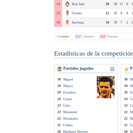
14
Real Jaén
28
30
11
6
15
Oviedo
22
30
8
6
16
Sporting
16
30
7
2
Leyenda:
Campeón
Descenso
Estadísticas de la competició
Partidos jugados
Pa
30
Miguel
30
M
29
Mújica
29
M
29
Escudero
29
E
24
Coque
24
C
23
Cobo
23
C
22
Menéndez
22
M
22
Hernández
22
H
21
Callejo
21
Ca
20
Heriberto Herrera
20
He