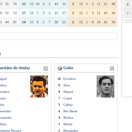
13
55
70
23
15
10
3
2
43
22
5
15
1
3
11
12
48
6
16
31
53
17
15
7
3
5
21
17
5
15
1
3
11
10
36
7
21
44
81
14
15
6
2
7
28
25
2
15
1
0
14
16
56
n
rtidos de titular
Goles
iguel
16
Escudero
újica
9
Silva
scudero
9
Miguel
oque
7
Coque
obo
5
Callejo
enéndez
4
Ben Barek
ernández
4
Molina
llejo
1
Martín
riberto Herrera
1
Hernández