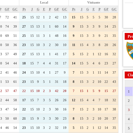
Local
Visitante
P
GF
GC
Pt
J
G
E
P
GF
GC
Pt
J
G
E
P
GF
GC
7
72
41
25
15
12
1
2
42
13
15
15
5
5
5
30
28
10
74
39
27
15
13
1
1
60
14
9
15
3
3
9
14
25
10
69
51
25
15
11
3
1
48
16
9
15
3
3
9
21
35
Pr
10
50
36
23
15
10
3
2
30
10
11
15
4
3
8
20
26
13
57
49
27
15
13
1
1
41
17
5
15
2
1
12
16
32
10
54
44
18
15
7
4
4
31
17
14
15
5
4
6
23
27
12
41
46
24
15
10
4
1
27
9
7
15
3
1
11
14
37
Cla
11
53
61
23
15
9
5
1
31
18
8
15
3
2
10
22
43
12
57
47
22
15
10
2
3
42
20
7
15
1
5
9
15
27
1
12
44
58
17
15
7
3
5
26
26
12
15
4
4
7
18
32
2
13
47
54
22
15
10
2
3
30
16
7
15
2
3
10
17
38
3
13
50
60
21
15
9
3
3
30
23
8
15
3
2
10
20
37
4
14
46
54
23
15
10
3
2
32
19
5
15
2
1
12
14
35
5