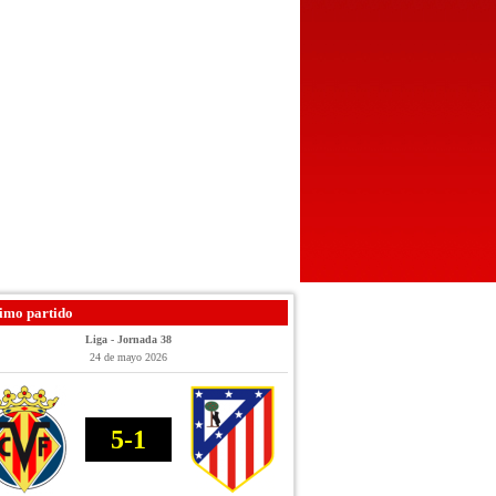
imo partido
Liga - Jornada 38
24 de mayo 2026
5-1