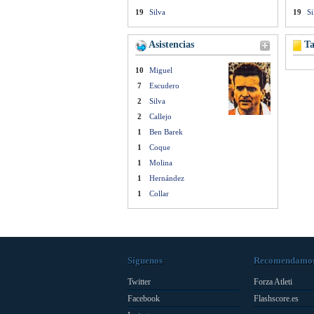
19
Silva
19
Si
Asistencias
Ta
10
Miguel
7
Escudero
2
Silva
2
Callejo
1
Ben Barek
1
Coque
1
Molina
1
Hernández
1
Collar
Síguenos
Recomendamo
Twitter
Forza Atleti
Facebook
Flashscore.es