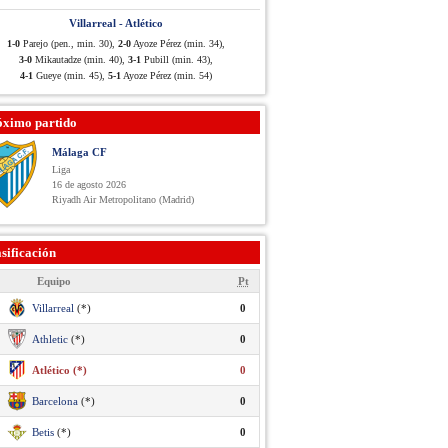
Villarreal - Atlético
1-0
Parejo (pen., min. 30),
2-0
Ayoze Pérez (min. 34),
3-0
Mikautadze (min. 40),
3-1
Pubill (min. 43),
4-1
Gueye (min. 45),
5-1
Ayoze Pérez (min. 54)
óximo partido
Málaga CF
Liga
16 de agosto 2026
Riyadh Air Metropolitano (Madrid)
sificación
Equipo
Pt
Villarreal
(*)
0
Athletic
(*)
0
Atlético (*)
0
Barcelona
(*)
0
Betis
(*)
0