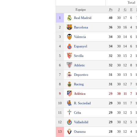
Total
Equipo
Pt
J
G
E
1
Real Madrid
40
30
17
6
2
Barcelona
36
30
16
4
3
Valencia
34
30
14
6
4
Espanyol
34
30
14
6
5
Sevilla
32
30
15
2
6
Athletic
32
30
12
8
7
Deportivo
31
30
13
5
8
Racing
31
30
12
7
9
Atlético
29
30
11
7
10
R. Sociedad
29
30
11
7
11
Celta
29
30
12
5
12
Valladolid
29
30
12
5
13
Osasuna
28
30
12
4