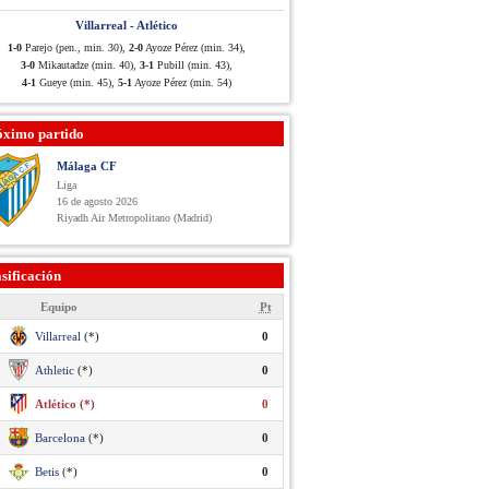
Villarreal - Atlético
1-0
Parejo (pen., min. 30),
2-0
Ayoze Pérez (min. 34),
3-0
Mikautadze (min. 40),
3-1
Pubill (min. 43),
4-1
Gueye (min. 45),
5-1
Ayoze Pérez (min. 54)
óximo partido
Málaga CF
Liga
16 de agosto 2026
Riyadh Air Metropolitano (Madrid)
sificación
Equipo
Pt
Villarreal
(*)
0
Athletic
(*)
0
Atlético (*)
0
Barcelona
(*)
0
Betis
(*)
0