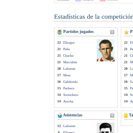
Estadísticas de la competició
Partidos jugados
Pa
22
Elícegui
22
El
21
Peña
21
P
21
Chacho
21
C
21
Marculeta
21
M
20
Lafuente
20
L
17
Mesa
17
M
16
Gabilondo
16
G
15
Pacheco
15
P
14
Sornichero
14
S
14
Arocha
14
A
Asistencias
Ta
12
Lafuente
6
Elícegui