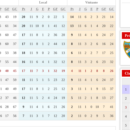
Local
Visitante
P
GF
GC
Pt
J
G
E
P
GF
GC
Pt
J
G
E
P
GF
GC
3
43
19
20
11
9
2
0
22
5
14
11
6
2
3
21
14
5
61
34
20
11
10
0
1
41
12
13
11
6
1
4
20
22
8
60
47
17
11
8
1
2
36
20
9
11
4
1
6
24
27
Pr
8
60
37
17
11
8
1
2
44
13
8
11
3
2
6
16
24
9
53
38
18
11
9
0
2
36
13
6
11
2
2
7
17
25
7
55
44
16
11
6
4
1
32
12
8
11
3
2
6
23
32
9
40
45
17
11
7
3
1
32
19
4
11
1
2
8
8
26
Cla
11
47
59
11
11
5
1
5
23
22
9
11
4
1
6
24
37
11
40
49
17
11
8
1
2
25
12
3
11
1
1
9
15
37
1
12
37
46
12
11
5
2
4
24
19
5
11
2
1
8
13
27
2
16
28
67
9
11
4
1
6
21
26
2
11
1
0
10
7
41
3
16
17
56
7
11
3
1
7
12
20
2
11
0
2
9
5
36
4
5