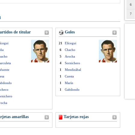
6
7
n
rtidos de titular
Goles
ícegui
21
Elícegui
eña
6
Chacho
hacho
5
Arocha
arculeta
4
Sornichero
afuente
1
Mendizábal
esa
1
Cuesta
abilondo
1
Marín
acheco
1
Gabilondo
ornichero
rocha
rjetas amarillas
Tarjetas rojas