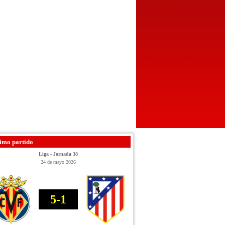
imo partido
Liga - Jornada 38
24 de mayo 2026
5-1