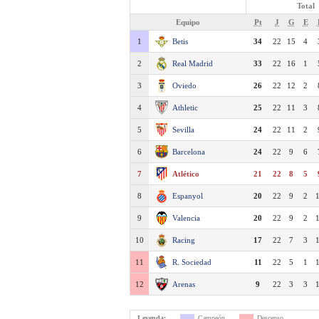
Total
Equipo
Pt
J
G
E
1
Betis
34
22
15
4
2
Real Madrid
33
22
16
1
3
Oviedo
26
22
12
2
4
Athletic
25
22
11
3
5
Sevilla
24
22
11
2
6
Barcelona
24
22
9
6
7
Atlético
21
22
8
5
8
Espanyol
20
22
9
2
9
Valencia
20
22
9
2
10
Racing
17
22
7
3
11
R. Sociedad
11
22
5
1
12
Arenas
9
22
3
3
Leyenda:
Campeón
Descenso