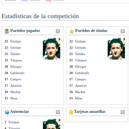
Estadísticas de la competición
Partidos jugados
Partidos de titular
22
Enrique
22
Enrique
22
Germán
22
Germán
21
Tabales
21
Tabales
21
Vázquez
21
Vázquez
20
Elícegui
20
Elícegui
20
Gabilondo
20
Gabilondo
17
Campos
17
Campos
17
Aparicio
17
Aparicio
16
Machín
16
Machín
15
Mesa
15
Mesa
Asistencias
Tarjetas amarillas
7
Enrique
4
Vázquez