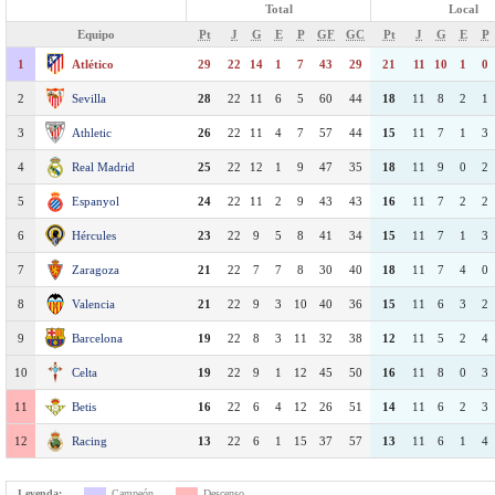
Total
Local
Equipo
Pt
J
G
E
P
GF
GC
Pt
J
G
E
P
1
Atlético
29
22
14
1
7
43
29
21
11
10
1
0
2
Sevilla
28
22
11
6
5
60
44
18
11
8
2
1
3
Athletic
26
22
11
4
7
57
44
15
11
7
1
3
4
Real Madrid
25
22
12
1
9
47
35
18
11
9
0
2
5
Espanyol
24
22
11
2
9
43
43
16
11
7
2
2
6
Hércules
23
22
9
5
8
41
34
15
11
7
1
3
7
Zaragoza
21
22
7
7
8
30
40
18
11
7
4
0
8
Valencia
21
22
9
3
10
40
36
15
11
6
3
2
9
Barcelona
19
22
8
3
11
32
38
12
11
5
2
4
10
Celta
19
22
9
1
12
45
50
16
11
8
0
3
11
Betis
16
22
6
4
12
26
51
14
11
6
2
3
12
Racing
13
22
6
1
15
37
57
13
11
6
1
4
Leyenda:
Campeón
Descenso