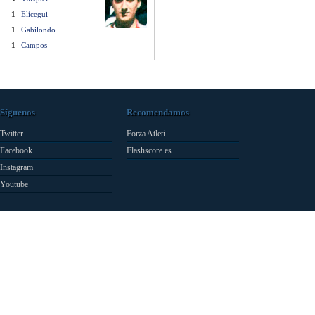
1
Elícegui
1
Gabilondo
1
Campos
Síguenos
Recomendamos
Twitter
Forza Atleti
Facebook
Flashscore.es
Instagram
Youtube