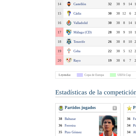
14
Castellón
32
38
9
14
15
Cádiz
30
38
12
6
16
Valladolid
30
38
8
14
17
Málaga (CD)
28
38
9
10
18
Tenerife
26
38
8
10
19
Celta
22
38
5
12
20
Rayo
19
38
6
7
Leyenda:
Copa de Europa
UEFA Cup
Estadísticas de la competició
Partidos jugados
Pa
38
Baltazar
36
Fe
36
Ferreira
34
P
35
Pizo Gómez
34
A