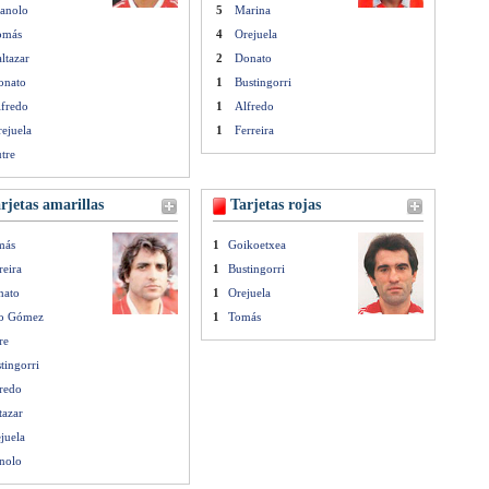
anolo
5
Marina
omás
4
Orejuela
ltazar
2
Donato
onato
1
Bustingorri
lfredo
1
Alfredo
ejuela
1
Ferreira
tre
rjetas amarillas
Tarjetas rojas
más
1
Goikoetxea
reira
1
Bustingorri
nato
1
Orejuela
zo Gómez
1
Tomás
re
tingorri
redo
tazar
juela
nolo