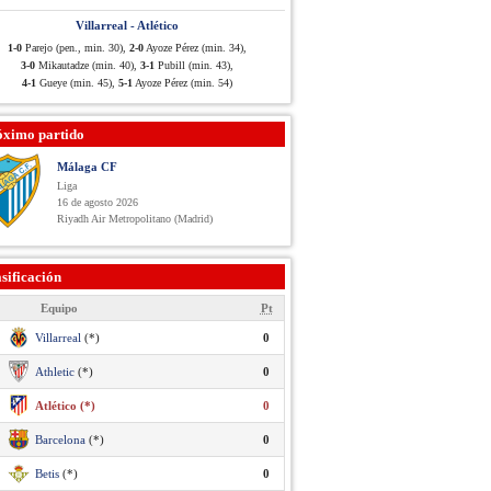
Villarreal - Atlético
1-0
Parejo (pen., min. 30),
2-0
Ayoze Pérez (min. 34),
3-0
Mikautadze (min. 40),
3-1
Pubill (min. 43),
4-1
Gueye (min. 45),
5-1
Ayoze Pérez (min. 54)
óximo partido
Málaga CF
Liga
16 de agosto 2026
Riyadh Air Metropolitano (Madrid)
sificación
Equipo
Pt
Villarreal
(*)
0
Athletic
(*)
0
Atlético (*)
0
Barcelona
(*)
0
Betis
(*)
0