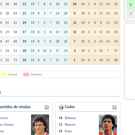
15
30
48
22
19
7
8
4
16
13
10
19
2
6
11
14
35
6
20
28
63
21
19
9
3
7
14
20
9
19
3
3
13
14
43
7
16
31
41
19
19
7
5
7
19
16
11
19
1
9
9
12
25
19
23
50
17
19
6
5
8
13
20
11
19
3
5
11
10
30
20
42
60
19
19
6
7
6
28
26
7
19
2
3
14
14
34
21
24
51
18
19
4
10
5
17
14
4
19
1
2
16
7
37
25
32
75
18
19
6
6
7
21
27
1
19
0
1
18
11
48
Recopa
Descenso
n
rtidos de titular
Goles
rreira
18
Baltazar
izo Gómez
12
Manolo
bel
10
Futre