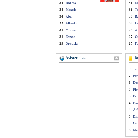
34
Donato
31
M
34
Manolo
31
T
34
Abel
30
Ba
33
Alfredo
30
D
31
Marina
28
A
31
Tomás
27
Or
29
Orejuela
25
Fu
Asistencias
Ta
9
To
7
Fer
6
Do
5
Pi
5
Fut
4
Bus
4
Alf
3
Bal
3
Ore
3
Ma