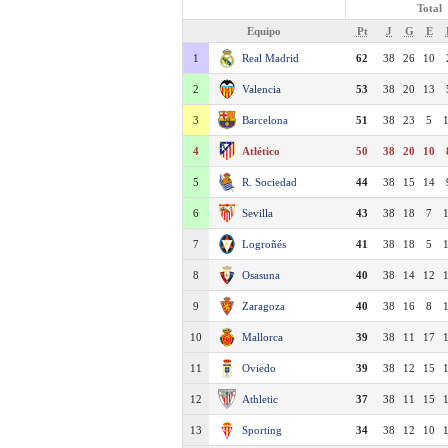
Total
Equipo
Pt
J
G
E
1
Real Madrid
62
38
26
10
2
Valencia
53
38
20
13
3
Barcelona
51
38
23
5
4
Atlético
50
38
20
10
5
R. Sociedad
44
38
15
14
6
Sevilla
43
38
18
7
7
Logroñés
41
38
18
5
8
Osasuna
40
38
14
12
9
Zaragoza
40
38
16
8
10
Mallorca
39
38
11
17
11
Oviedo
39
38
12
15
12
Athletic
37
38
11
15
13
Sporting
34
38
12
10