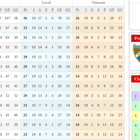
Local
Visitante
P
GF
GC
Pt
J
G
E
P
GF
GC
Pt
J
G
E
P
GF
GC
2
107
38
36
19
17
2
0
78
21
26
19
9
8
2
29
17
5
67
42
32
19
14
4
1
44
17
21
19
6
9
4
23
25
10
83
39
31
19
14
3
2
53
17
20
19
9
2
8
30
22
Pr
8
55
35
32
19
14
4
1
33
11
18
19
6
6
7
22
24
9
43
35
29
19
11
7
1
28
13
15
19
4
7
8
15
22
13
64
46
28
19
12
4
3
38
16
15
19
6
3
10
26
30
15
47
51
27
19
12
3
4
26
17
14
19
6
2
11
21
34
Cla
12
42
42
27
19
12
3
4
29
15
13
19
2
9
8
13
27
14
52
52
29
19
13
3
3
29
13
11
19
3
5
11
23
39
1
10
36
34
23
19
7
9
3
23
14
16
19
4
8
7
13
20
2
11
41
46
25
19
10
5
4
27
19
14
19
2
10
7
14
27
3
12
37
39
27
19
9
9
1
27
14
10
19
2
6
11
10
25
4
16
37
34
23
19
8
7
4
25
10
11
19
4
3
12
12
24
5