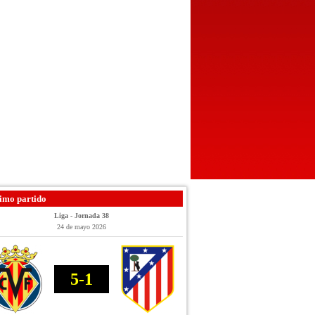
imo partido
Liga - Jornada 38
24 de mayo 2026
5-1