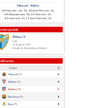
Villarreal - Atlético
1-0
Parejo (pen., min. 30),
2-0
Ayoze Pérez (min. 34),
3-0
Mikautadze (min. 40),
3-1
Pubill (min. 43),
4-1
Gueye (min. 45),
5-1
Ayoze Pérez (min. 54)
óximo partido
Málaga CF
Liga
16 de agosto 2026
Riyadh Air Metropolitano (Madrid)
sificación
Equipo
Pt
Villarreal
(*)
0
Athletic
(*)
0
Atlético (*)
0
Barcelona
(*)
0
Betis
(*)
0