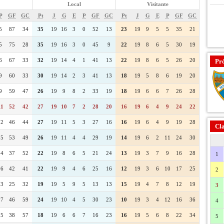
Local
Visitante
P
GF
GC
Pt
J
G
E
P
GF
GC
Pt
J
G
E
P
GF
GC
5
87
34
35
19
16
3
0
52
13
23
19
9
5
5
35
21
5
75
28
35
19
16
3
0
45
9
22
19
8
6
5
30
19
6
67
33
32
19
14
4
1
41
13
22
19
8
6
5
26
20
Pr
9
60
33
30
19
14
2
3
41
13
18
19
5
8
6
19
20
9
59
47
26
19
9
8
2
33
19
18
19
6
6
7
26
28
11
52
42
27
19
10
7
2
28
20
16
19
6
4
9
24
22
12
46
44
27
19
11
5
3
27
16
16
19
6
4
9
19
28
Cla
15
53
49
26
19
11
4
4
29
19
14
19
6
2
11
24
30
14
37
52
22
19
8
6
5
21
24
13
19
3
7
9
16
28
1
16
42
41
22
19
9
4
6
25
16
12
19
3
6
10
17
25
2
13
25
32
19
19
5
9
5
13
13
15
19
4
7
8
12
19
3
17
46
59
24
19
10
4
5
30
23
10
19
3
4
12
16
36
4
15
38
57
18
19
6
6
7
16
23
16
19
5
6
8
22
34
5