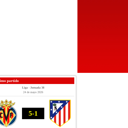
imo partido
Liga - Jornada 38
24 de mayo 2026
5-1