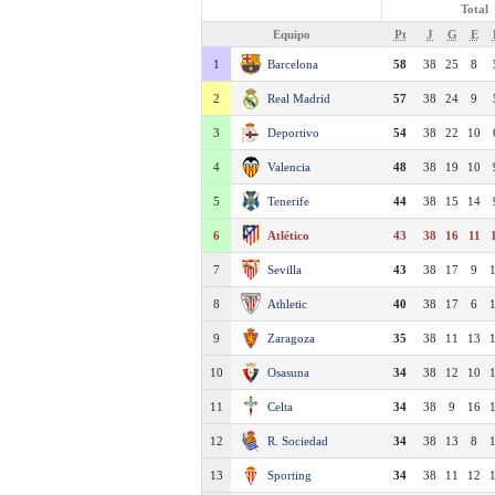
Total
Equipo
Pt
J
G
E
1
Barcelona
58
38
25
8
2
Real Madrid
57
38
24
9
3
Deportivo
54
38
22
10
4
Valencia
48
38
19
10
5
Tenerife
44
38
15
14
6
Atlético
43
38
16
11
7
Sevilla
43
38
17
9
8
Athletic
40
38
17
6
9
Zaragoza
35
38
11
13
10
Osasuna
34
38
12
10
11
Celta
34
38
9
16
12
R. Sociedad
34
38
13
8
13
Sporting
34
38
11
12