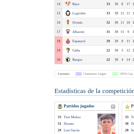
14
Rayo
33
38
8
17
15
Logroñés
33
38
11
11
16
Oviedo
32
38
11
10
17
Albacete
31
38
11
9
18
Espanyol
29
38
9
11
19
Cádiz
22
38
5
12
20
Burgos
22
38
4
14
Leyenda:
Champions League
UEFA Cup
Estadísticas de la competició
Partidos jugados
Pa
33
Toni Muñoz
33
T
31
Donato
30
D
29
Luis García
28
So