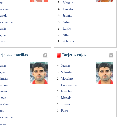
bel
5
Manolo
zcaíno
4
Donato
anolo
4
Juanito
is García
3
Sabas
anito
2
Lukić
ópez
2
Alfaro
omás
1
Schuster
rjetas amarillas
Tarjetas rojas
anito
4
Juanito
ópez
3
Schuster
huster
2
Vizcaíno
rreira
1
Luis García
onato
1
Ferreira
omás
1
Manolo
zcaíno
1
Tomás
bel
1
Futre
is García
costa