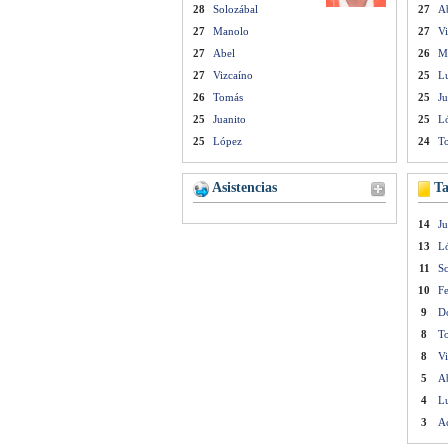
28
Solozábal
27
A
27
Manolo
27
Vi
27
Abel
26
M
27
Vizcaíno
25
Lu
26
Tomás
25
Ju
25
Juanito
25
L
25
López
24
T
Asistencias
Ta
14
Ju
13
L
11
Sc
10
Fe
9
D
8
T
8
Vi
5
A
4
Lu
3
A