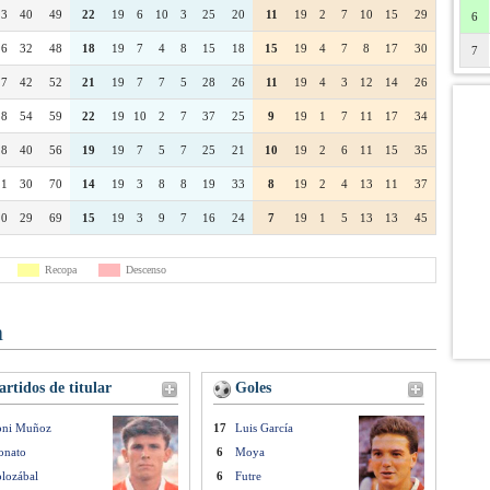
13
40
49
22
19
6
10
3
25
20
11
19
2
7
10
15
29
6
16
32
48
18
19
7
4
8
15
18
15
19
4
7
8
17
30
7
17
42
52
21
19
7
7
5
28
26
11
19
4
3
12
14
26
18
54
59
22
19
10
2
7
37
25
9
19
1
7
11
17
34
18
40
56
19
19
7
5
7
25
21
10
19
2
6
11
15
35
21
30
70
14
19
3
8
8
19
33
8
19
2
4
13
11
37
20
29
69
15
19
3
9
7
16
24
7
19
1
5
13
13
45
Recopa
Descenso
n
rtidos de titular
Goles
oni Muñoz
17
Luis García
onato
6
Moya
lozábal
6
Futre