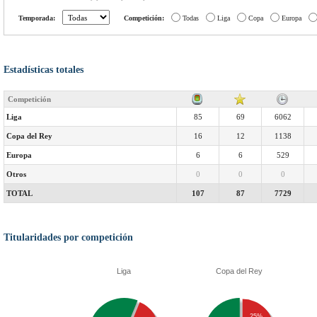
Temporada:
Competición:
Todas
Liga
Copa
Europa
Estadísticas totales
Competición
Liga
85
69
6062
Copa del Rey
16
12
1138
Europa
6
6
529
Otros
0
0
0
TOTAL
107
87
7729
Titularidades por competición
Liga
Copa del Rey
25%