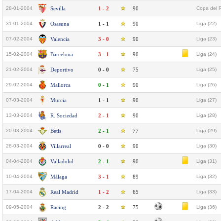
28-01-2004
Sevilla
1 - 2
90
Copa del R
31-01-2004
Osasuna
1 - 1
90
Liga (22)
07-02-2004
Valencia
3 - 0
90
Liga (23)
15-02-2004
Barcelona
3 - 1
90
Liga (24)
21-02-2004
Deportivo
0 - 0
75
Liga (25)
29-02-2004
Mallorca
0 - 1
90
Liga (26)
07-03-2004
Murcia
1 - 1
90
Liga (27)
13-03-2004
R. Sociedad
2 - 1
90
Liga (28)
20-03-2004
Betis
2 - 1
77
Liga (29)
28-03-2004
Villarreal
0 - 0
90
Liga (30)
04-04-2004
Valladolid
2 - 1
90
Liga (31)
10-04-2004
Málaga
3 - 1
89
Liga (32)
17-04-2004
Real Madrid
1 - 2
65
Liga (33)
09-05-2004
Racing
2 - 2
75
Liga (36)