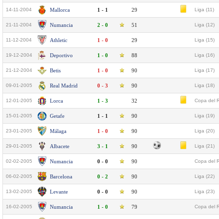
14-11-2004
Mallorca
1 - 1
29
Liga (11)
21-11-2004
Numancia
2 - 0
51
Liga (12)
11-12-2004
Athletic
1 - 0
29
Liga (15)
19-12-2004
Deportivo
1 - 0
88
Liga (16)
21-12-2004
Betis
1 - 0
90
Liga (17)
09-01-2005
Real Madrid
0 - 3
90
Liga (18)
12-01-2005
Lorca
1 - 3
32
Copa del R
15-01-2005
Getafe
1 - 1
90
Liga (19)
23-01-2005
Málaga
1 - 0
90
Liga (20)
29-01-2005
Albacete
3 - 1
90
Liga (21)
02-02-2005
Numancia
0 - 0
90
Copa del R
06-02-2005
Barcelona
0 - 2
90
Liga (22)
13-02-2005
Levante
0 - 0
90
Liga (23)
16-02-2005
Numancia
1 - 0
79
Copa del R