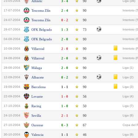
23-05-2004
Athletic
3 - 4
90
Liga (38)
17-07-2004
Tescoma Zlín
2 - 4
90
Intertoto 
24-07-2004
Tescoma Zlín
0 - 2
90
Intertoto 
28-07-2004
OFK Belgrado
1 - 3
73
Intertoto (
04-08-2004
OFK Belgrado
2 - 0
90
Intertoto (
10-08-2004
Villarreal
2 - 0
90
Intertoto (F
24-08-2004
Villarreal
2 - 0
96
Intertoto (F
28-08-2004
Málaga
2 - 0
90
Liga (1)
12-09-2004
Albacete
0 - 2
90
Liga (2)
19-09-2004
Barcelona
1 - 1
90
Liga (3)
22-09-2004
Levante
1 - 0
56
Liga (4)
17-10-2004
Racing
1 - 0
50
Liga (7)
24-10-2004
Sevilla
2 - 1
90
Liga (8)
27-10-2004
Ourense
0 - 3
67
Copa del R
30-10-2004
Valencia
1 - 1
46
Liga (9)