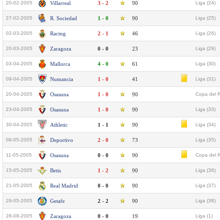
20-02-2005
Villarreal
3 - 2
90
Liga (24)
27-02-2005
R. Sociedad
1 - 0
90
Liga (25)
02-03-2005
Racing
2 - 1
46
Liga (26)
20-03-2005
Zaragoza
0 - 0
23
Liga (29)
03-04-2005
Mallorca
4 - 0
61
Liga (30)
09-04-2005
Numancia
1 - 0
41
Liga (31)
20-04-2005
Osasuna
1 - 0
90
Copa del R
23-04-2005
Osasuna
1 - 0
90
Liga (33)
30-04-2005
Athletic
1 - 1
90
Liga (34)
08-05-2005
Deportivo
2 - 0
73
Liga (35)
11-05-2005
Osasuna
0 - 0
90
Copa del R
15-05-2005
Betis
1 - 2
90
Liga (36)
21-05-2005
Real Madrid
0 - 0
90
Liga (37)
29-05-2005
Getafe
2 - 2
90
Liga (38)
28-08-2005
Zaragoza
0 - 0
19
Liga (1)