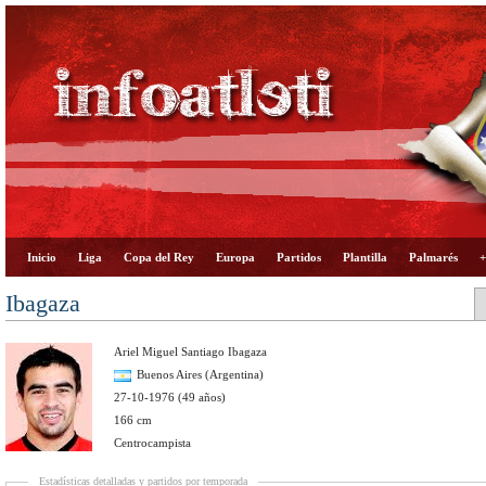
Inicio
Liga
Copa del Rey
Europa
Partidos
Plantilla
Palmarés
+
Ibagaza
Ariel Miguel Santiago Ibagaza
Buenos Aires (Argentina)
27-10-1976 (49 años)
166 cm
Centrocampista
Estadísticas detalladas y partidos por temporada