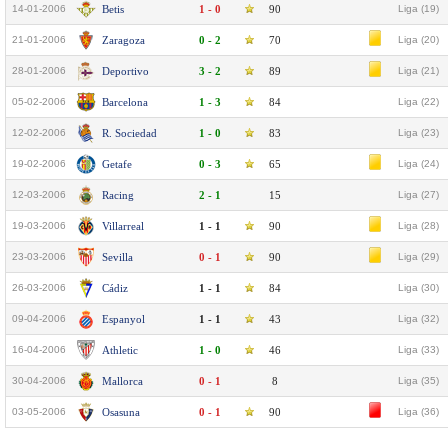
14-01-2006
Betis
1 - 0
90
Liga (19)
21-01-2006
Zaragoza
0 - 2
70
Liga (20)
28-01-2006
Deportivo
3 - 2
89
Liga (21)
05-02-2006
Barcelona
1 - 3
84
Liga (22)
12-02-2006
R. Sociedad
1 - 0
83
Liga (23)
19-02-2006
Getafe
0 - 3
65
Liga (24)
12-03-2006
Racing
2 - 1
15
Liga (27)
19-03-2006
Villarreal
1 - 1
90
Liga (28)
23-03-2006
Sevilla
0 - 1
90
Liga (29)
26-03-2006
Cádiz
1 - 1
84
Liga (30)
09-04-2006
Espanyol
1 - 1
43
Liga (32)
16-04-2006
Athletic
1 - 0
46
Liga (33)
30-04-2006
Mallorca
0 - 1
8
Liga (35)
03-05-2006
Osasuna
0 - 1
90
Liga (36)