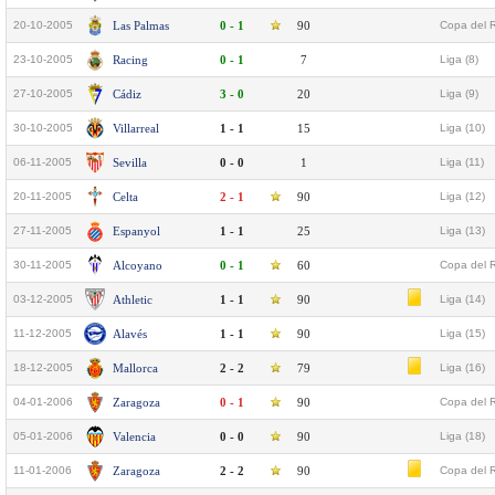
20-10-2005
Las Palmas
0 - 1
90
Copa del R
23-10-2005
Racing
0 - 1
7
Liga (8)
27-10-2005
Cádiz
3 - 0
20
Liga (9)
30-10-2005
Villarreal
1 - 1
15
Liga (10)
06-11-2005
Sevilla
0 - 0
1
Liga (11)
20-11-2005
Celta
2 - 1
90
Liga (12)
27-11-2005
Espanyol
1 - 1
25
Liga (13)
30-11-2005
Alcoyano
0 - 1
60
Copa del 
03-12-2005
Athletic
1 - 1
90
Liga (14)
11-12-2005
Alavés
1 - 1
90
Liga (15)
18-12-2005
Mallorca
2 - 2
79
Liga (16)
04-01-2006
Zaragoza
0 - 1
90
Copa del R
05-01-2006
Valencia
0 - 0
90
Liga (18)
11-01-2006
Zaragoza
2 - 2
90
Copa del R