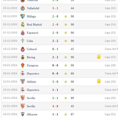
Villarreal
1 - 0
26
23-11-2003
Valladolid
3 - 1
44
Liga (12)
29-11-2003
Málaga
2 - 0
90
Liga (13)
03-12-2003
Real Madrid
2 - 0
90
Liga (14)
07-12-2003
Espanyol
2 - 0
86
Liga (15)
13-12-2003
Celta
2 - 2
90
Liga (16)
16-12-2003
Cultural
0 - 1
45
Copa del R
20-12-2003
Racing
2 - 2
90
Liga (17)
03-01-2004
Zaragoza
0 - 0
90
Liga (18)
06-01-2004
Deportivo
0 - 0
60
Copa del R
11-01-2004
Athletic
3 - 0
90
Liga (19)
15-01-2004
Deportivo
1 - 1
30
Copa del R
18-01-2004
Sevilla
2 - 1
89
Liga (20)
21-01-2004
Sevilla
4 - 0
45
Copa del R
24-01-2004
Albacete
1 - 1
87
Liga (21)