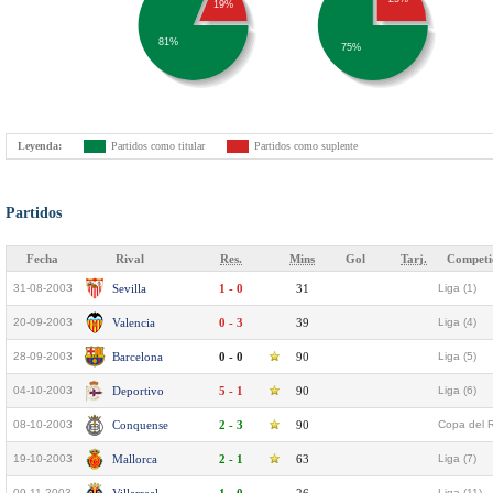
19%
81%
75%
Leyenda:
Partidos como titular
Partidos como suplente
Partidos
Fecha
Rival
Res.
Mins
Gol
Tarj.
Competi
31-08-2003
Sevilla
1 - 0
31
Liga (1)
20-09-2003
Valencia
0 - 3
39
Liga (4)
28-09-2003
Barcelona
0 - 0
90
Liga (5)
04-10-2003
Deportivo
5 - 1
90
Liga (6)
08-10-2003
Conquense
2 - 3
90
Copa del 
19-10-2003
Mallorca
2 - 1
63
Liga (7)
09-11-2003
Liga (11)