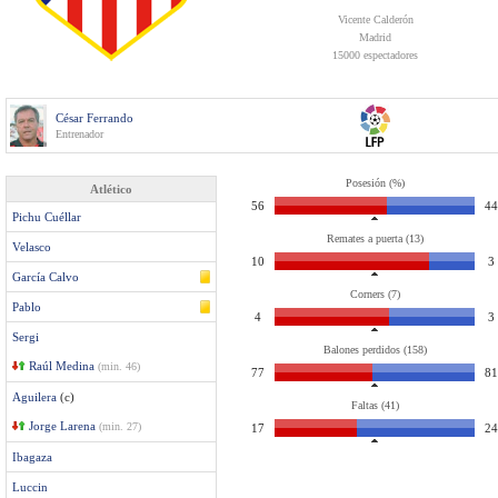
Vicente Calderón
Madrid
15000 espectadores
César Ferrando
Entrenador
Posesión (%)
Atlético
56
44
Pichu Cuéllar
Remates a puerta (13)
Velasco
10
3
García Calvo
Corners (7)
Pablo
4
3
Sergi
Balones perdidos (158)
Raúl Medina
(min. 46)
77
81
Aguilera
(c)
Faltas (41)
Jorge Larena
(min. 27)
17
24
Ibagaza
Luccin