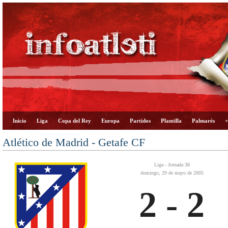
Inicio
Liga
Copa del Rey
Europa
Partidos
Plantilla
Palmarés
+
Atlético de Madrid - Getafe CF
Liga - Jornada 38
domingo, 29 de mayo de 2005
2 - 2