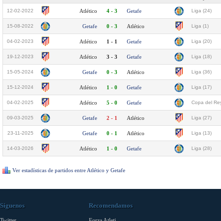
12-02-2022
Atlético
4 - 3
Getafe
Liga (24)
15-08-2022
Getafe
0 - 3
Atlético
Liga (1)
04-02-2023
Atlético
1 - 1
Getafe
Liga (20)
19-12-2023
Atlético
3 - 3
Getafe
Liga (18)
15-05-2024
Getafe
0 - 3
Atlético
Liga (36)
15-12-2024
Atlético
1 - 0
Getafe
Liga (17)
04-02-2025
Atlético
5 - 0
Getafe
Copa del Rey
09-03-2025
Getafe
2 - 1
Atlético
Liga (27)
23-11-2025
Getafe
0 - 1
Atlético
Liga (13)
14-03-2026
Atlético
1 - 0
Getafe
Liga (28)
Ver estadísticas de partidos entre Atlético y Getafe
Síguenos
Recomendamos
Twitter
Forza Atleti