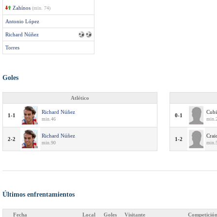
Zahínos
(min. 74)
Antonio López
Richard Núñez
Torres
Goles
Atlético
Richard Núñez
Cubi
1-1
0-1
min.46
min.2
Richard Núñez
Crai
2-2
1-2
min.90
min.
Últimos enfrentamientos
Fecha
Local
Goles
Visitante
Competició