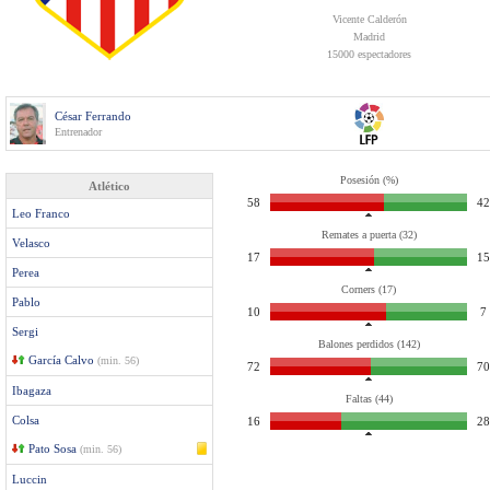
Vicente Calderón
Madrid
15000 espectadores
César Ferrando
Entrenador
Posesión (%)
Atlético
58
42
Leo Franco
Remates a puerta (32)
Velasco
17
15
Perea
Corners (17)
Pablo
10
7
Sergi
Balones perdidos (142)
García Calvo
(min. 56)
72
70
Ibagaza
Faltas (44)
Colsa
16
28
Pato Sosa
(min. 56)
Luccin