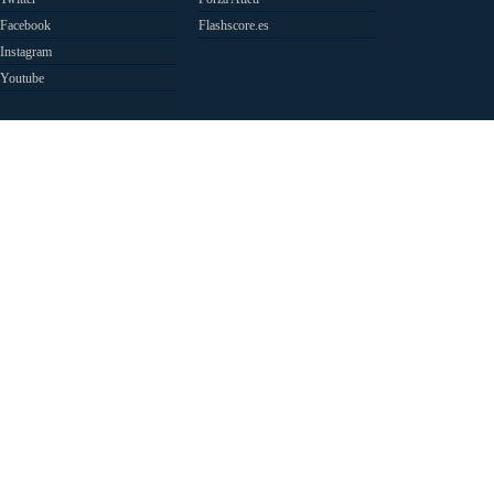
Facebook
Flashscore.es
Instagram
Youtube