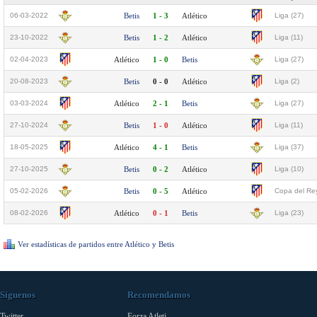
06-03-2022
Betis
1 - 3
Atlético
Liga (27)
23-10-2022
Betis
1 - 2
Atlético
Liga (11)
02-04-2023
Atlético
1 - 0
Betis
Liga (27)
20-08-2023
Betis
0 - 0
Atlético
Liga (2)
03-03-2024
Atlético
2 - 1
Betis
Liga (27)
27-10-2024
Betis
1 - 0
Atlético
Liga (11)
18-05-2025
Atlético
4 - 1
Betis
Liga (37)
27-10-2025
Betis
0 - 2
Atlético
Liga (10)
05-02-2026
Betis
0 - 5
Atlético
Copa del Rey
08-02-2026
Atlético
0 - 1
Betis
Liga (23)
Ver estadísticas de partidos entre Atlético y Betis
Síguenos
Recomendamos
Twitter
Forza Atleti