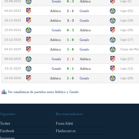
15-08-2022
Getafe
0 - 3
Atlético
Liga (1)
04-02-2023
Atlético
1 - 1
Getafe
Liga (20)
19-12-2023
Atlético
3 - 3
Getafe
Liga (18)
15-05-2024
Getafe
0 - 3
Atlético
Liga (36)
15-12-2024
Atlético
1 - 0
Getafe
Liga (17)
04-02-2025
Atlético
5 - 0
Getafe
Copa del Rey
09-03-2025
Getafe
2 - 1
Atlético
Liga (27)
23-11-2025
Getafe
0 - 1
Atlético
Liga (13)
14-03-2026
Atlético
1 - 0
Getafe
Liga (28)
Ver estadísticas de partidos entre Atlético y Getafe
Síguenos
Recomendamos
Twitter
Forza Atleti
Facebook
Flashscore.es
Instagram