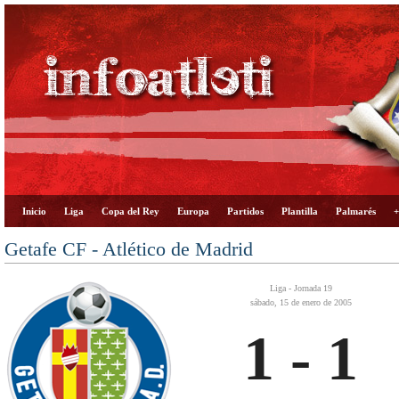
Inicio
Liga
Copa del Rey
Europa
Partidos
Plantilla
Palmarés
+
Getafe CF - Atlético de Madrid
Liga - Jornada 19
sábado, 15 de enero de 2005
1 - 1