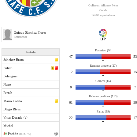
Coliseum Alfonso Pérez
Getafe
14500 espectadores
Quique Sánchez Flores
Entrenador
Posesión (%)
Getafe
47
53
Sánchez Broto
Remates a puerta (27)
Pulido
12
15
Belenguer
Corners (15)
Nano
8
7
Pernía
Balones perdidos (119)
Mario Cotelo
61
58
Diego Rivas
Faltas (39)
Vivar Dorado (c)
22
17
Michel
Pachón
(min. 46)