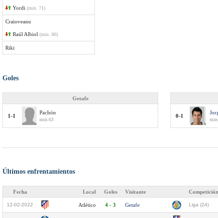
Yordi
(min. 71)
Craioveanu
Raúl Albiol
(min. 80)
Riki
Goles
Getafe
Pachón
Jor
1-1
0-1
min.63
min
Últimos enfrentamientos
Fecha
Local
Goles
Visitante
Competició
12-02-2022
Atlético
4 - 3
Getafe
Liga (24)