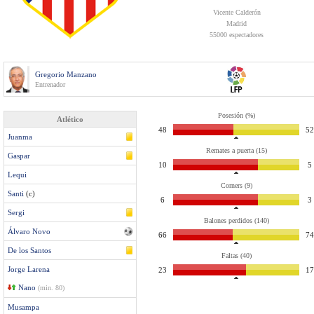
Vicente Calderón
Madrid
55000 espectadores
Gregorio Manzano
Entrenador
Posesión (%)
Atlético
48
52
Juanma
Remates a puerta (15)
Gaspar
10
5
Lequi
Corners (9)
Santi
(c)
6
3
Sergi
Balones perdidos (140)
Álvaro Novo
66
74
De los Santos
Faltas (40)
Jorge Larena
23
17
Nano
(min. 80)
Musampa