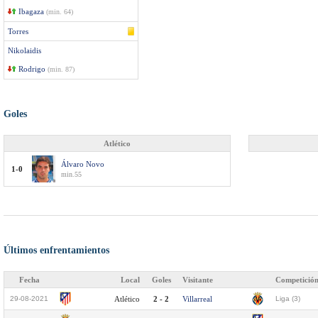
Ibagaza
(min. 64)
Torres
Nikolaidis
Rodrigo
(min. 87)
Goles
Atlético
Álvaro Novo
1-0
min.55
Últimos enfrentamientos
Fecha
Local
Goles
Visitante
Competició
29-08-2021
Atlético
2 - 2
Villarreal
Liga (3)