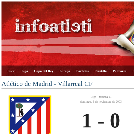
Inicio
Liga
Copa del Rey
Europa
Partidos
Plantilla
Palmarés
+
Atlético de Madrid - Villarreal CF
Liga - Jornada 11
domingo, 9 de noviembre de 2003
1 - 0