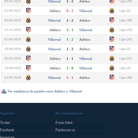
09-01-2022
Villarreal
2 - 2
Atlético
Liga (20)
21-08-2022
Atlético
0 - 2
Villarreal
Liga (2)
04-06-2023
Villarreal
2 - 2
Atlético
Liga (38)
12-11-2023
Atlético
3 - 1
Villarreal
Liga (13)
01-04-2024
Villarreal
1 - 2
Atlético
Liga (30)
19-08-2024
Villarreal
2 - 2
Atlético
Liga (1)
25-01-2025
Atlético
1 - 1
Villarreal
Liga (21)
13-09-2025
Atlético
2 - 0
Villarreal
Liga (4)
24-05-2026
Villarreal
5 - 1
Atlético
Liga (38)
Ver estadísticas de partidos entre Atlético y Villarreal
Síguenos
Recomendamos
Twitter
Forza Atleti
Facebook
Flashscore.es
Instagram