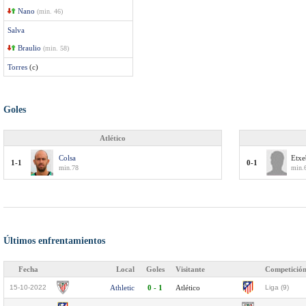
Nano
(min. 46)
Salva
Braulio
(min. 58)
Torres
(c)
Goles
Atlético
Colsa
Etxe
1-1
0-1
min.78
min.
Últimos enfrentamientos
Fecha
Local
Goles
Visitante
Competició
15-10-2022
Athletic
0 - 1
Atlético
Liga (9)