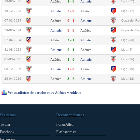
19-02-2023
Atlético
1 - 0
Athletic
Liga (22)
16-12-2023
Athletic
2 - 0
Atlético
Liga (17)
07-02-2024
Atlético
0 - 1
Athletic
Copa del Rey
29-02-2024
Athletic
3 - 0
Atlético
Copa del Rey
27-04-2024
Atlético
3 - 1
Athletic
Liga (33)
31-08-2024
Athletic
0 - 1
Atlético
Liga (4)
01-03-2025
Atlético
1 - 0
Athletic
Liga (26)
06-12-2025
Athletic
1 - 0
Atlético
Liga (15)
25-04-2026
Atlético
3 - 2
Athletic
Liga (32)
Ver estadísticas de partidos entre Atlético y Athletic
Síguenos
Recomendamos
Twitter
Forza Atleti
Facebook
Flashscore.es
Instagram