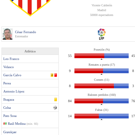
Vicente Calderón
Madrid
50000 espectadores
César Ferrando
Entrenador
Posesión (%)
Atlético
55
45
Leo Franco
Remates a puerta (17)
Velasco
9
8
García Calvo
Corners (11)
Perea
8
3
Antonio López
Balones perdidos (160)
Ibagaza
84
76
Colsa
Faltas (31)
Pato Sosa
14
17
Raúl Medina
(min. 66)
Grønkjær