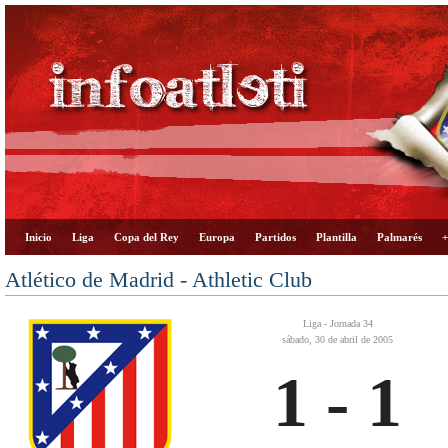
Inicio
Liga
Copa del Rey
Europa
Partidos
Plantilla
Palmarés
+
Atlético de Madrid - Athletic Club
Liga - Jornada 34
sábado, 30 de abril de 2005
1 - 1