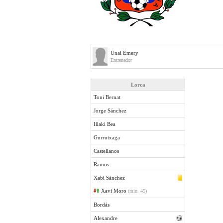
Unai Emery
Entrenador
Lorca
Toni Bernat
Jorge Sánchez
Iñaki Bea
Gurrutxaga
Castellanos
Ramos
Xabi Sánchez
Xavi Moro
(min. 45)
Bordás
Alexandre