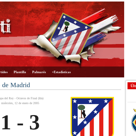
tidos
Plantilla
Palmarés
+Estadísticas
o de Madrid
Últ
pa del Rey - Octavos de Final (Ida)
miércoles, 12 de enero de 2005
1 - 3