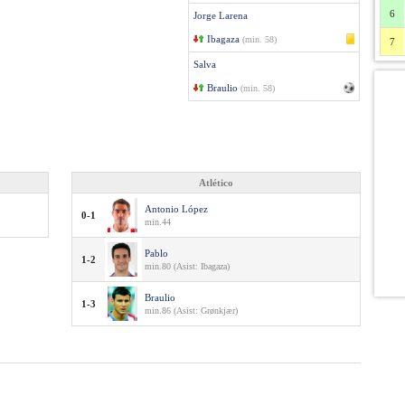
6
Jorge Larena
Ibagaza
(min. 58)
7
Salva
Braulio
(min. 58)
Atlético
Antonio López
0-1
min.44
Pablo
1-2
min.80 (Asist: Ibagaza)
Braulio
1-3
min.86 (Asist: Grønkjær)