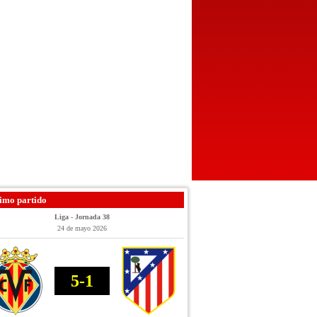
imo partido
Liga - Jornada 38
24 de mayo 2026
5-1