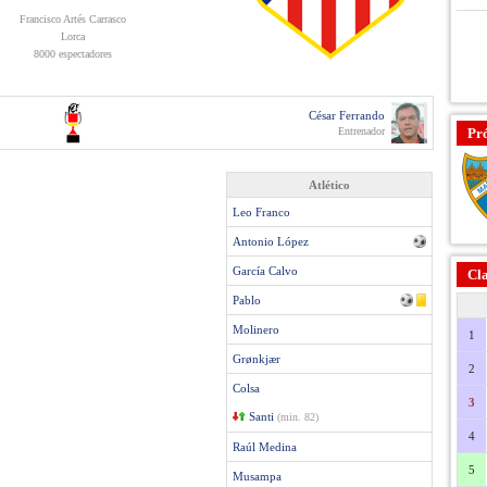
Francisco Artés Carrasco
Lorca
8000 espectadores
César Ferrando
Entrenador
Pr
Atlético
Leo Franco
Antonio López
García Calvo
Cla
Pablo
Molinero
1
Grønkjær
2
Colsa
3
Santi
(min. 82)
4
Raúl Medina
5
Musampa