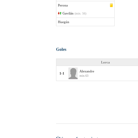
Perona
Gavilán
(min. 56)
Huegún
Goles
Lorca
Alexandre
1-1
min.63