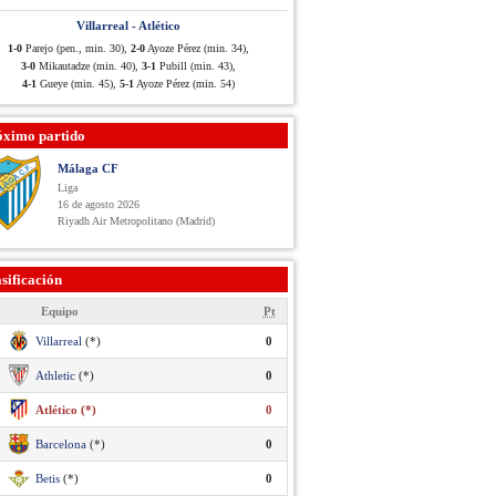
Villarreal - Atlético
1-0
Parejo (pen., min. 30),
2-0
Ayoze Pérez (min. 34),
3-0
Mikautadze (min. 40),
3-1
Pubill (min. 43),
4-1
Gueye (min. 45),
5-1
Ayoze Pérez (min. 54)
óximo partido
Málaga CF
Liga
16 de agosto 2026
Riyadh Air Metropolitano (Madrid)
sificación
Equipo
Pt
Villarreal
(*)
0
Athletic
(*)
0
Atlético (*)
0
Barcelona
(*)
0
Betis
(*)
0