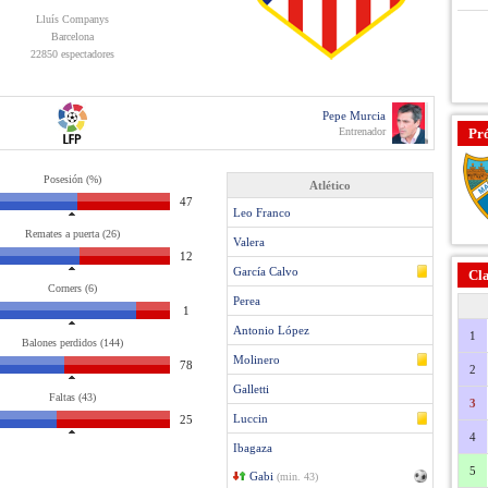
Lluís Companys
Barcelona
22850 espectadores
Pepe Murcia
Entrenador
Pr
Posesión (%)
Atlético
47
Leo Franco
Remates a puerta (26)
Valera
12
García Calvo
Cla
Corners (6)
Perea
1
Antonio López
1
Balones perdidos (144)
Molinero
78
2
Galletti
Faltas (43)
3
Luccin
25
4
Ibagaza
5
Gabi
(min. 43)