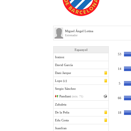
Miguel Ángel Lotina
Entrenador
Espanyol
53
Iraizoz
David García
14
Dani Jarque
Lopo (c)
5
Sergio Sánchez
Pandiani
(min. 71)
66
Zabaleta
De la Peña
18
Edu Costa
Juanfran