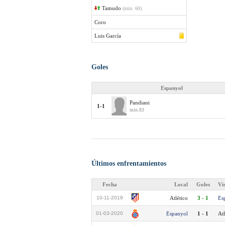
Tamudo
(min. 60)
Coro
Luis García
Goles
Espanyol
Pandiani
1-1
min.83
Últimos enfrentamientos
Fecha
Local
Goles
Vi
10-11-2019
Atlético
3 - 1
Es
01-03-2020
Espanyol
1 - 1
Atl