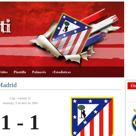
tidos
Plantilla
Palmarés
+Estadísticas
Madrid
Últ
Liga - Jornada 32
domingo, 9 de abril de 2006
1 - 1