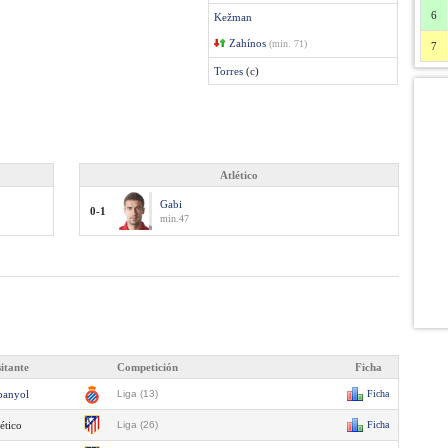
6
Kežman
Zahínos
(min. 71)
7
Torres
(c)
Atlético
Gabi
0-1
min.47
sitante
Competición
Ficha
panyol
Liga (13)
Ficha
ético
Liga (26)
Ficha