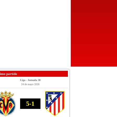
imo partido
Liga - Jornada 38
24 de mayo 2026
5-1