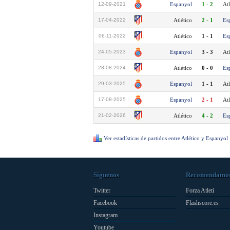
12-09-2021
Espanyol
1 - 2
Atl
17-04-2022
Atlético
2 - 1
Es
06-11-2022
Atlético
1 - 1
Es
24-05-2023
Espanyol
3 - 3
Atl
28-08-2024
Atlético
0 - 0
Es
29-03-2025
Espanyol
1 - 1
Atl
17-08-2025
Espanyol
2 - 1
Atl
21-02-2026
Atlético
4 - 2
Es
Ver estadísticas de partidos entre Atlético y Espanyol
Síguenos
Recomendamo
Twitter
Forza Atleti
Facebook
Flashscore.es
Instagram
Youtube