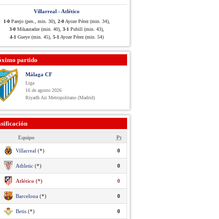
Villarreal - Atlético
1-0
Parejo (pen., min. 30),
2-0
Ayoze Pérez (min. 34),
3-0
Mikautadze (min. 40),
3-1
Pubill (min. 43),
4-1
Gueye (min. 45),
5-1
Ayoze Pérez (min. 54)
óximo partido
Málaga CF
Liga
16 de agosto 2026
Riyadh Air Metropolitano (Madrid)
sificación
Equipo
Pt
Villarreal
(*)
0
Athletic
(*)
0
Atlético (*)
0
Barcelona
(*)
0
Betis
(*)
0