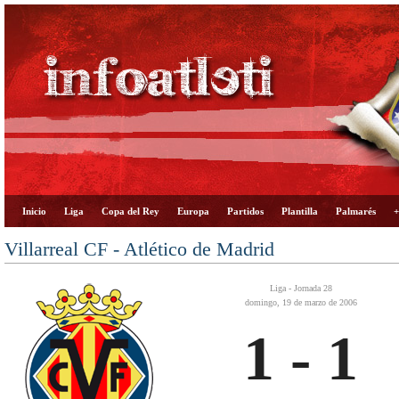
Inicio
Liga
Copa del Rey
Europa
Partidos
Plantilla
Palmarés
+
Villarreal CF - Atlético de Madrid
Liga - Jornada 28
domingo, 19 de marzo de 2006
1 - 1