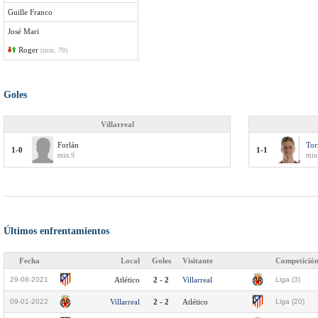
Guille Franco
José Mari
Roger
(min. 70)
Goles
Villarreal
Forlán
Tor
1-0
1-1
min.9
min
Últimos enfrentamientos
Fecha
Local
Goles
Visitante
Competició
29-08-2021
Atlético
2 - 2
Villarreal
Liga (3)
09-01-2022
Villarreal
2 - 2
Atlético
Liga (20)