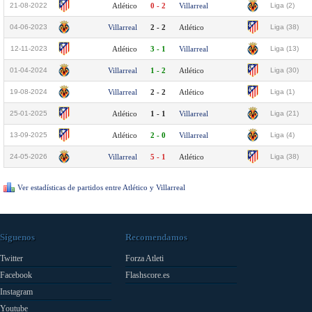
21-08-2022
Atlético
0 - 2
Villarreal
Liga (2)
04-06-2023
Villarreal
2 - 2
Atlético
Liga (38)
12-11-2023
Atlético
3 - 1
Villarreal
Liga (13)
01-04-2024
Villarreal
1 - 2
Atlético
Liga (30)
19-08-2024
Villarreal
2 - 2
Atlético
Liga (1)
25-01-2025
Atlético
1 - 1
Villarreal
Liga (21)
13-09-2025
Atlético
2 - 0
Villarreal
Liga (4)
24-05-2026
Villarreal
5 - 1
Atlético
Liga (38)
Ver estadísticas de partidos entre Atlético y Villarreal
Síguenos
Recomendamos
Twitter
Forza Atleti
Facebook
Flashscore.es
Instagram
Youtube