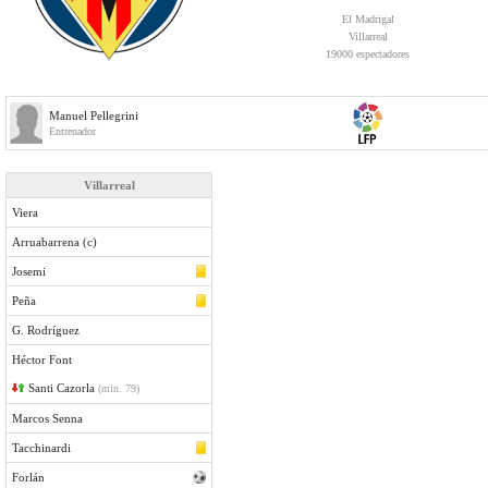
El Madrigal
Villarreal
19000 espectadores
Manuel Pellegrini
Entrenador
Villarreal
Viera
Arruabarrena (c)
Josemi
Peña
G. Rodríguez
Héctor Font
Santi Cazorla
(min. 79)
Marcos Senna
Tacchinardi
Forlán