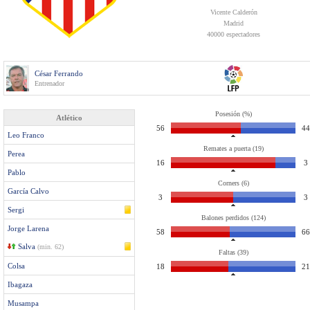
Vicente Calderón
Madrid
40000 espectadores
César Ferrando
Entrenador
Posesión (%)
Atlético
56
44
Leo Franco
Remates a puerta (19)
Perea
16
3
Pablo
Corners (6)
García Calvo
3
3
Sergi
Balones perdidos (124)
Jorge Larena
58
66
Salva
(min. 62)
Faltas (39)
Colsa
18
21
Ibagaza
Musampa