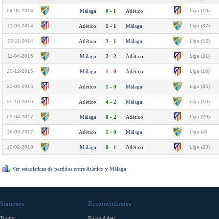
04-01-2014
Málaga
0 - 1
Atlético
Liga (18)
11-05-2014
Atlético
1 - 1
Málaga
Liga (37)
22-11-2014
Atlético
3 - 1
Málaga
Liga (12)
11-04-2015
Málaga
2 - 2
Atlético
Liga (31)
20-12-2015
Málaga
1 - 0
Atlético
Liga (16)
23-04-2016
Atlético
1 - 0
Málaga
Liga (35)
29-10-2016
Atlético
4 - 2
Málaga
Liga (10)
01-04-2017
Málaga
0 - 2
Atlético
Liga (29)
16-09-2017
Atlético
1 - 0
Málaga
Liga (4)
10-02-2018
Málaga
0 - 1
Atlético
Liga (23)
Ver estadísticas de partidos entre Atlético y Málaga
Síguenos
Recomendamos
Twitter
Forza Atleti