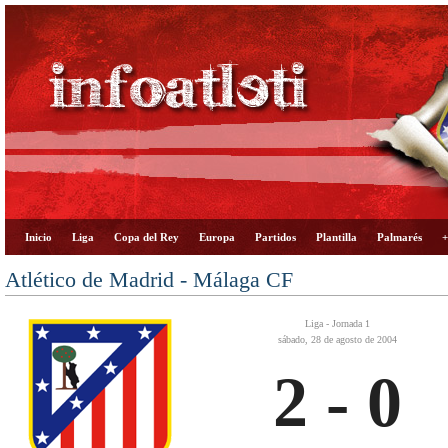
Inicio
Liga
Copa del Rey
Europa
Partidos
Plantilla
Palmarés
+
Atlético de Madrid - Málaga CF
Liga - Jornada 1
sábado, 28 de agosto de 2004
2 - 0