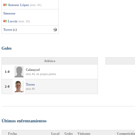
Antonio López
(min. 81)
Simeone
Luccin
(min. 62)
Torres
(c)
Goles
Atlético
Calatayud
1-0
min.44, en propia puerta
Torres
2-0
min.49
Últimos enfrentamientos
Fecha
Local
Goles
Visitante
Competició