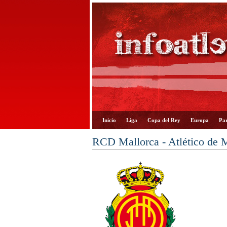
Inicio
Liga
Copa del Rey
Europa
Par
RCD Mallorca - Atlético de 