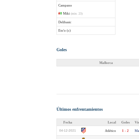
Campano
Miki
(min. 23)
Delibasic
Eto'o (c)
Goles
Mallorca
Últimos enfrentamientos
Fecha
Local
Goles
Vi
04-12-2021
Atlético
1 - 2
Ma