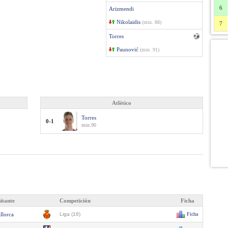
6
Arizmendi
Nikolaidis
(min. 88)
7
Torres
Paunović
(min. 91)
Atlético
Torres
0-1
min.90
sitante
Competición
Ficha
llorca
Liga (16)
Ficha