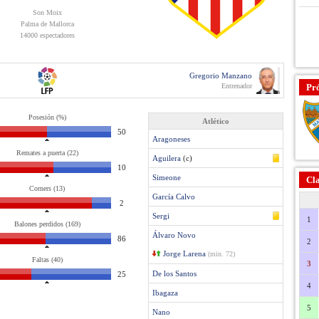
Son Moix
Palma de Mallorca
14000 espectadores
Gregorio Manzano
Entrenador
Pr
Posesión (%)
Atlético
50
Aragoneses
Remates a puerta (22)
Aguilera
(c)
10
Simeone
Cla
Corners (13)
García Calvo
2
Sergi
1
Balones perdidos (169)
Álvaro Novo
86
2
Jorge Larena
(min. 72)
Faltas (40)
3
De los Santos
25
4
Ibagaza
5
Nano