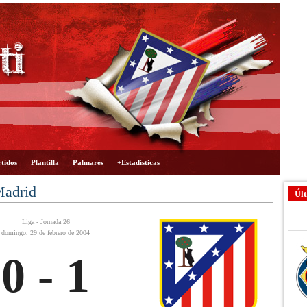
tidos
Plantilla
Palmarés
+Estadísticas
Madrid
Últ
Liga - Jornada 26
domingo, 29 de febrero de 2004
0 - 1