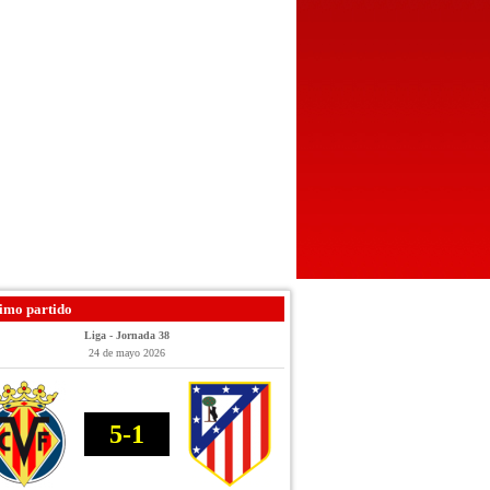
imo partido
Liga - Jornada 38
24 de mayo 2026
5-1