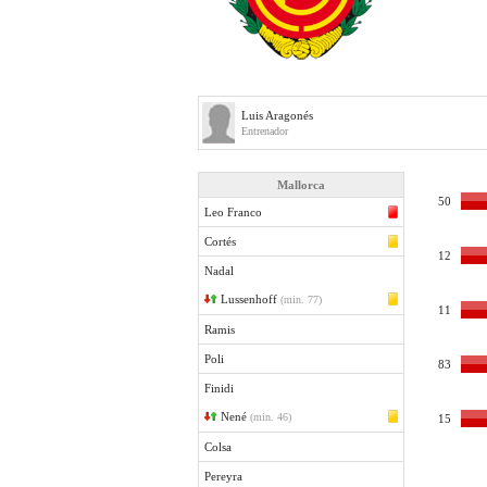
Luis Aragonés
Entrenador
Mallorca
50
Leo Franco
Cortés
12
Nadal
Lussenhoff
(min. 77)
11
Ramis
Poli
83
Finidi
Nené
(min. 46)
15
Colsa
Pereyra