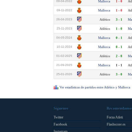
09-04-2022
Mallorca
1 - 0
Atl
09-11-2022
Mallorca
1 - 0
Atl
26-04-2023
Atlético
3 - 1
Ma
25-11-2023
Atlético
1 - 0
Ma
04-05-2024
Mallorca
0 - 1
Atl
10-11-2024
Mallorca
0 - 1
Atl
01-02-2025
Atlético
2 - 0
Ma
21-09-2025
Mallorca
1 - 1
Atl
25-01-2026
Atlético
3 - 0
Ma
Ver estadísticas de partidos entre Atlético y Mallorca
Síguenos
Recomendamo
Twitter
Forza Atleti
Facebook
Flashscore.es
Instagram