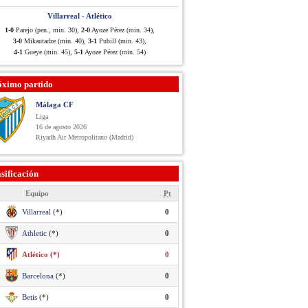
Villarreal - Atlético
1-0
Parejo (pen., min. 30),
2-0
Ayoze Pérez (min. 34),
3-0
Mikautadze (min. 40),
3-1
Pubill (min. 43),
4-1
Gueye (min. 45),
5-1
Ayoze Pérez (min. 54)
óximo partido
Málaga CF
Liga
16 de agosto 2026
Riyadh Air Metropolitano (Madrid)
sificación
Equipo
Pt
Villarreal
(*)
0
Athletic
(*)
0
Atlético (*)
0
Barcelona
(*)
0
Betis
(*)
0