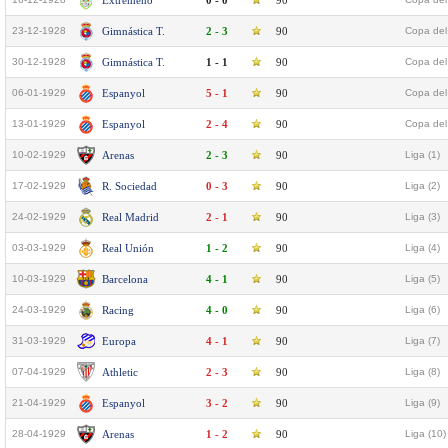
Extremeño
0 - 0
90
23-12-1928
Gimnástica T.
2 - 3
90
Copa del
30-12-1928
Gimnástica T.
1 - 1
90
Copa del
06-01-1929
Espanyol
5 - 1
90
Copa del 
13-01-1929
Espanyol
2 - 4
90
Copa del 
10-02-1929
Arenas
2 - 3
90
Liga (1)
17-02-1929
R. Sociedad
0 - 3
90
Liga (2)
24-02-1929
Real Madrid
2 - 1
90
Liga (3)
03-03-1929
Real Unión
1 - 2
90
Liga (4)
10-03-1929
Barcelona
4 - 1
90
Liga (5)
24-03-1929
Racing
4 - 0
90
Liga (6)
31-03-1929
Europa
4 - 1
90
Liga (7)
07-04-1929
Athletic
2 - 3
90
Liga (8)
21-04-1929
Espanyol
3 - 2
90
Liga (9)
28-04-1929
Arenas
1 - 2
90
Liga (10)