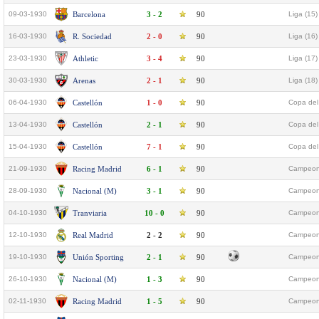
09-03-1930
Barcelona
3 - 2
90
Liga (15)
16-03-1930
R. Sociedad
2 - 0
90
Liga (16)
23-03-1930
Athletic
3 - 4
90
Liga (17)
30-03-1930
Arenas
2 - 1
90
Liga (18)
06-04-1930
Castellón
1 - 0
90
Copa del 
13-04-1930
Castellón
2 - 1
90
Copa del 
15-04-1930
Castellón
7 - 1
90
Copa del 
21-09-1930
Racing Madrid
6 - 1
90
Campeona
28-09-1930
Nacional (M)
3 - 1
90
Campeona
04-10-1930
Tranviaria
10 - 0
90
Campeona
12-10-1930
Real Madrid
2 - 2
90
Campeona
19-10-1930
Unión Sporting
2 - 1
90
Campeona
26-10-1930
Nacional (M)
1 - 3
90
Campeona
02-11-1930
Racing Madrid
1 - 5
90
Campeona