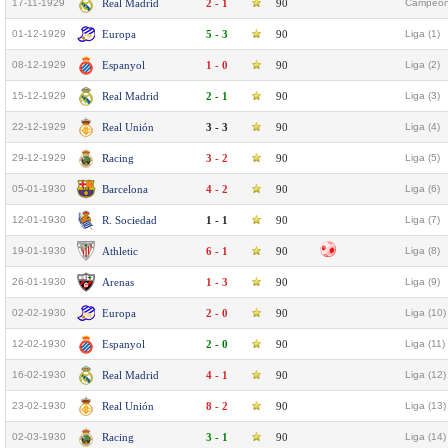
17-11-1929
Real Madrid
2 - 1
90
Campeona
01-12-1929
Europa
5 - 3
90
Liga (1)
08-12-1929
Espanyol
1 - 0
90
Liga (2)
15-12-1929
Real Madrid
2 - 1
90
Liga (3)
22-12-1929
Real Unión
3 - 3
90
Liga (4)
29-12-1929
Racing
3 - 2
90
Liga (5)
05-01-1930
Barcelona
4 - 2
90
Liga (6)
12-01-1930
R. Sociedad
1 - 1
90
Liga (7)
19-01-1930
Athletic
6 - 1
90
Liga (8)
26-01-1930
Arenas
1 - 3
90
Liga (9)
02-02-1930
Europa
2 - 0
90
Liga (10)
12-02-1930
Espanyol
2 - 0
90
Liga (11)
16-02-1930
Real Madrid
4 - 1
90
Liga (12)
23-02-1930
Real Unión
8 - 2
90
Liga (13)
02-03-1930
Racing
3 - 1
90
Liga (14)