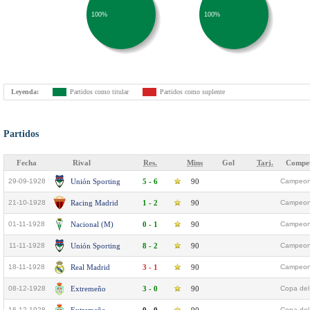
100%
100%
Leyenda:
Partidos como titular
Partidos como suplente
Partidos
Fecha
Rival
Res.
Mins
Gol
Tarj.
Compet
29-09-1928
Unión Sporting
5 - 6
90
Campeona
21-10-1928
Racing Madrid
1 - 2
90
Campeona
01-11-1928
Nacional (M)
0 - 1
90
Campeona
11-11-1928
Unión Sporting
8 - 2
90
Campeona
18-11-1928
Real Madrid
3 - 1
90
Campeona
08-12-1928
Extremeño
3 - 0
90
Copa del 
16-12-1928
Copa del 