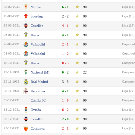
08-03-1931
Murcia
6 - 1
90
Liga (14)
15-03-1931
Sporting
2 - 2
90
Liga (15)
29-03-1931
Castellón
4 - 1
90
Liga (17)
05-04-1931
Iberia
4 - 1
90
Liga (18)
26-04-1931
Valladolid
2 - 1
90
Copa del 
03-05-1931
Valladolid
1 - 2
90
Copa del 
18-10-1931
Iberia
0 - 3
90
Campeona
12-11-1931
Nacional (M)
0 - 2
22
Campeona
15-11-1931
Real Madrid
3 - 3
90
Campeona
28-11-1931
Deportivo
4 - 1
90
Liga (2)
05-12-1931
Castilla FC
1 - 0
90
Campeona
13-12-1931
Oviedo
6 - 2
90
Liga (1)
20-12-1931
Castellón
2 - 0
90
Liga (3)
27-12-1931
Catalunya
2 - 1
90
Liga (4)