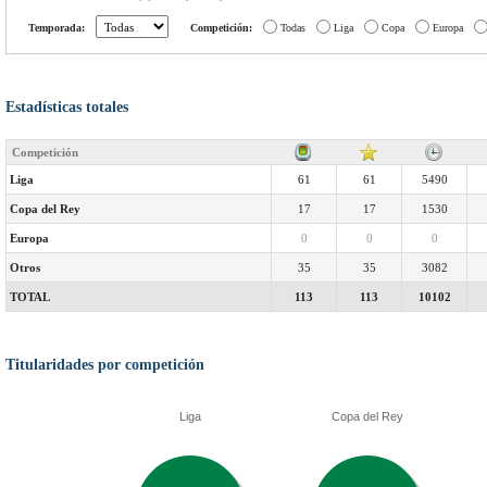
Temporada:
Competición:
Todas
Liga
Copa
Europa
Estadísticas totales
Competición
Liga
61
61
5490
Copa del Rey
17
17
1530
Europa
0
0
0
Otros
35
35
3082
TOTAL
113
113
10102
Titularidades por competición
Liga
Copa del Rey