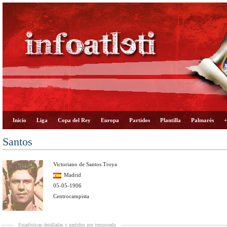
Inicio
Liga
Copa del Rey
Europa
Partidos
Plantilla
Palmarés
+
Santos
Victoriano de Santos Troya
Madrid
05-05-1906
Centrocampista
Estadísticas detalladas y partidos por temporada