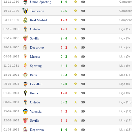
12-11-1930
Unión Sporting
1 - 6
90
Campeona
16-11-1930
Tranviaria
2 - 6
90
Campeona
23-11-1930
Real Madrid
1 - 3
90
Campeona
07-12-1930
Oviedo
4 - 1
90
Liga (1)
21-12-1930
Sevilla
2 - 0
90
Liga (3)
28-12-1930
Deportivo
5 - 2
90
Liga (4)
04-01-1931
Murcia
0 - 3
90
Liga (5)
11-01-1931
Sporting
4 - 1
90
Liga (6)
18-01-1931
Betis
2 - 3
90
Liga (7)
25-01-1931
Castellón
3 - 0
90
Liga (8)
01-02-1931
Iberia
1 - 0
90
Liga (9)
08-02-1931
Oviedo
3 - 2
90
Liga (10)
15-02-1931
Valencia
4 - 3
90
Liga (11)
22-02-1931
Sevilla
3 - 1
90
Liga (12)
01-03-1931
Deportivo
1 - 0
90
Liga (13)