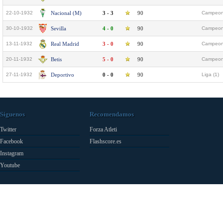
22-10-1932
Nacional (M)
3 - 3
90
Campeona
30-10-1932
Sevilla
4 - 0
90
Campeona
13-11-1932
Real Madrid
3 - 0
90
Campeona
20-11-1932
Betis
5 - 0
90
Campeona
27-11-1932
Deportivo
0 - 0
90
Liga (1)
Síguenos
Recomendamos
Twitter
Forza Atleti
Facebook
Flashscore.es
Instagram
Youtube