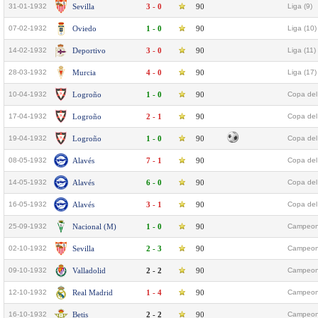
31-01-1932
Sevilla
3 - 0
90
Liga (9)
07-02-1932
Oviedo
1 - 0
90
Liga (10)
14-02-1932
Deportivo
3 - 0
90
Liga (11)
28-03-1932
Murcia
4 - 0
90
Liga (17)
10-04-1932
Logroño
1 - 0
90
Copa del 
17-04-1932
Logroño
2 - 1
90
Copa del 
19-04-1932
Logroño
1 - 0
90
Copa del 
08-05-1932
Alavés
7 - 1
90
Copa del
14-05-1932
Alavés
6 - 0
90
Copa del
16-05-1932
Alavés
3 - 1
90
Copa del
25-09-1932
Nacional (M)
1 - 0
90
Campeona
02-10-1932
Sevilla
2 - 3
90
Campeona
09-10-1932
Valladolid
2 - 2
90
Campeona
12-10-1932
Real Madrid
1 - 4
90
Campeona
16-10-1932
Betis
2 - 2
90
Campeona