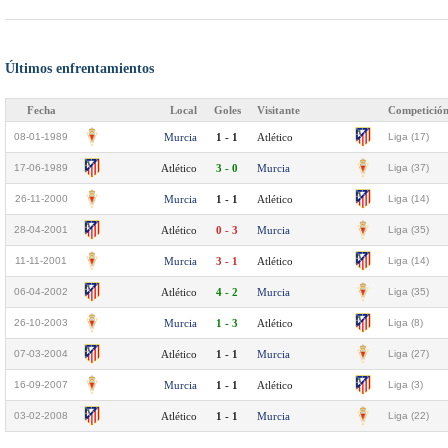
Últimos enfrentamientos
Fecha
Local
Goles
Visitante
Competició
08-01-1989
Murcia
1 - 1
Atlético
Liga (17)
17-06-1989
Atlético
3 - 0
Murcia
Liga (37)
26-11-2000
Murcia
1 - 1
Atlético
Liga (14)
28-04-2001
Atlético
0 - 3
Murcia
Liga (35)
11-11-2001
Murcia
3 - 1
Atlético
Liga (14)
06-04-2002
Atlético
4 - 2
Murcia
Liga (35)
26-10-2003
Murcia
1 - 3
Atlético
Liga (8)
07-03-2004
Atlético
1 - 1
Murcia
Liga (27)
16-09-2007
Murcia
1 - 1
Atlético
Liga (3)
03-02-2008
Atlético
1 - 1
Murcia
Liga (22)