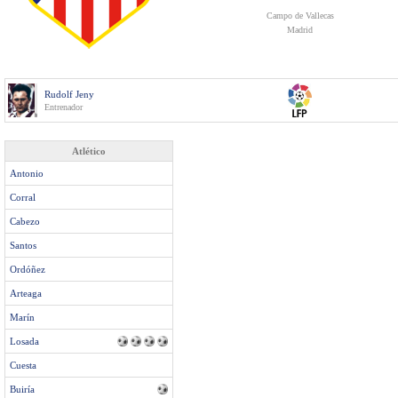
Campo de Vallecas
Madrid
Rudolf Jeny
Entrenador
Atlético
Antonio
Corral
Cabezo
Santos
Ordóñez
Arteaga
Marín
Losada
Cuesta
Buiría