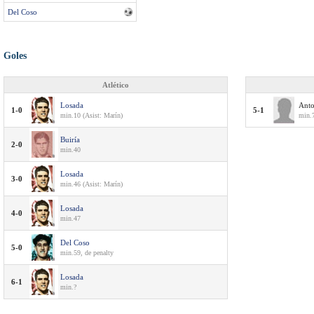
Del Coso
Goles
Atlético
Losada
Anto
1-0
5-1
min.10 (Asist: Marín)
min.
Buiría
2-0
min.40
Losada
3-0
min.46 (Asist: Marín)
Losada
4-0
min.47
Del Coso
5-0
min.59, de penalty
Losada
6-1
min.?