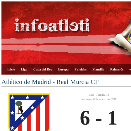
Inicio
Liga
Copa del Rey
Europa
Partidos
Plantilla
Palmarés
+
Atlético de Madrid - Real Murcia CF
Liga - Jornada 14
domingo, 8 de marzo de 1931
6 - 1