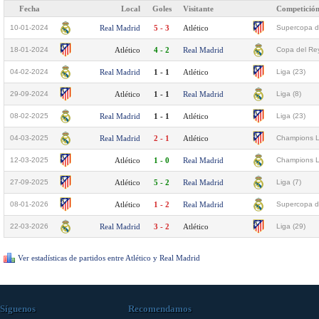
Fecha
Local
Goles
Visitante
Competició
10-01-2024
Real Madrid
5 - 3
Atlético
Supercopa d
18-01-2024
Atlético
4 - 2
Real Madrid
Copa del Rey
04-02-2024
Real Madrid
1 - 1
Atlético
Liga (23)
29-09-2024
Atlético
1 - 1
Real Madrid
Liga (8)
08-02-2025
Real Madrid
1 - 1
Atlético
Liga (23)
04-03-2025
Real Madrid
2 - 1
Atlético
Champions L
12-03-2025
Atlético
1 - 0
Real Madrid
Champions L
27-09-2025
Atlético
5 - 2
Real Madrid
Liga (7)
08-01-2026
Atlético
1 - 2
Real Madrid
Supercopa d
22-03-2026
Real Madrid
3 - 2
Atlético
Liga (29)
Ver estadísticas de partidos entre Atlético y Real Madrid
Síguenos
Recomendamos