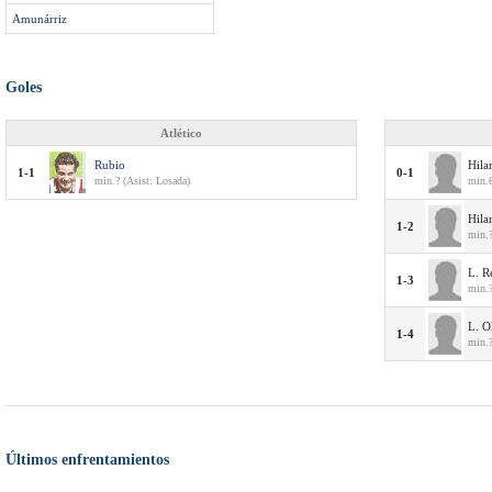
Amunárriz
Goles
Atlético
Rubio
Hila
1-1
0-1
min.? (Asist: Losada)
min.
Hila
1-2
min.?
L. R
1-3
min.
L. O
1-4
min.
Últimos enfrentamientos