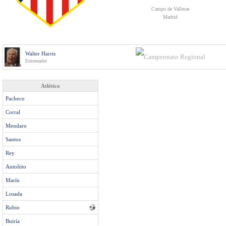
Campo de Vallecas
Madrid
Walter Harris
Entrenador
Atlético
Pacheco
Corral
Mendaro
Santos
Rey
Antoñito
Marín
Losada
Rubio
Buiría