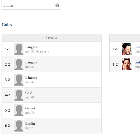
Emilín
Goles
Oviedo
Lángara
Cue
1-1
0-1
min.30, de penalty
min
Lángara
Gui
2-2
1-2
min.37
min.
Lángara
3-2
min.42
Galé
4-2
min.65
Gallart
5-2
min.78
Emilín
6-2
min.79