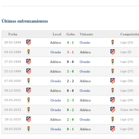
Últimos enfrentamientos
Fecha
Local
Goles
Visitante
Competició
09-02-1998
Atlético
4 - 1
Oviedo
Liga (24)
04-10-1998
Oviedo
3 - 1
Atlético
Liga (5)
27-02-1999
Atlético
0 - 0
Oviedo
Liga (24)
22-12-1999
Atlético
5 - 0
Oviedo
Liga (17)
07-05-2000
Oviedo
2 - 2
Atlético
Liga (36)
09-12-2001
Atlético
0 - 0
Oviedo
Liga (18)
05-05-2002
Oviedo
2 - 3
Atlético
Liga (39)
04-01-2023
Oviedo
0 - 2
Atlético
Copa del Rey
29-11-2025
Atlético
2 - 0
Oviedo
Liga (14)
28-02-2026
Oviedo
0 - 1
Atlético
Liga (26)