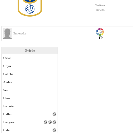
Teatinos
Oviedo
Entrenador
Oviedo
Óscar
Goyo
Caliche
Avilés
Sión
Chus
Inciarte
Gallart
Lángara
Galé