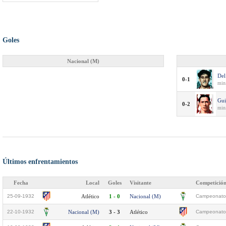
Goles
Nacional (M)
Del
0-1
min
Gui
0-2
min.
Últimos enfrentamientos
Fecha
Local
Goles
Visitante
Competició
25-09-1932
Atlético
1 - 0
Nacional (M)
Campeonato 
22-10-1932
Nacional (M)
3 - 3
Atlético
Campeonato 