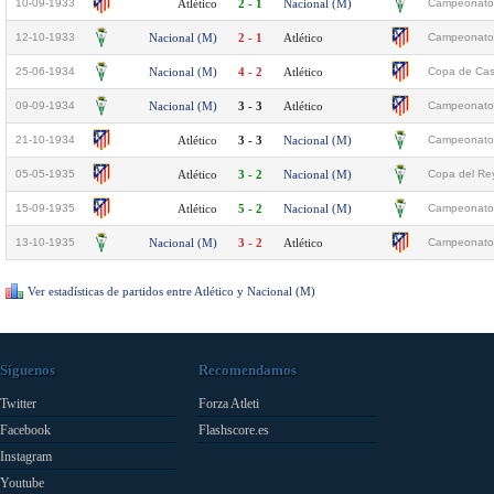
10-09-1933
Atlético
2 - 1
Nacional (M)
Campeonato 
12-10-1933
Nacional (M)
2 - 1
Atlético
Campeonato 
25-06-1934
Nacional (M)
4 - 2
Atlético
Copa de Casti
09-09-1934
Nacional (M)
3 - 3
Atlético
Campeonato 
21-10-1934
Atlético
3 - 3
Nacional (M)
Campeonato 
05-05-1935
Atlético
3 - 2
Nacional (M)
Copa del Re
15-09-1935
Atlético
5 - 2
Nacional (M)
Campeonato 
13-10-1935
Nacional (M)
3 - 2
Atlético
Campeonato 
Ver estadísticas de partidos entre Atlético y Nacional (M)
Síguenos
Recomendamos
Twitter
Forza Atleti
Facebook
Flashscore.es
Instagram
Youtube