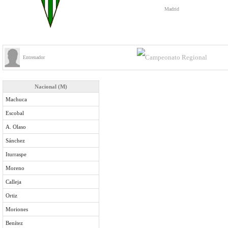
Madrid
Entrenador
Nacional (M)
Machuca
Escobal
A. Olaso
Sánchez
Iturraspe
Moreno
Calleja
Ortiz
Moriones
Benítez