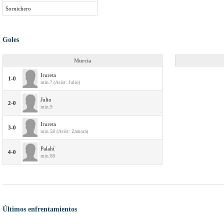
Sornichero
Goles
Murcia
Irureta
1-0
min.? (Asist: Julio)
Julio
2-0
min.9
Irureta
3-0
min.58 (Asist: Zamora)
Palahí
4-0
min.88
Últimos enfrentamientos