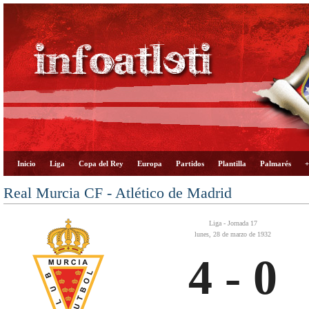
Inicio
Liga
Copa del Rey
Europa
Partidos
Plantilla
Palmarés
+
Real Murcia CF - Atlético de Madrid
Liga - Jornada 17
lunes, 28 de marzo de 1932
4 - 0