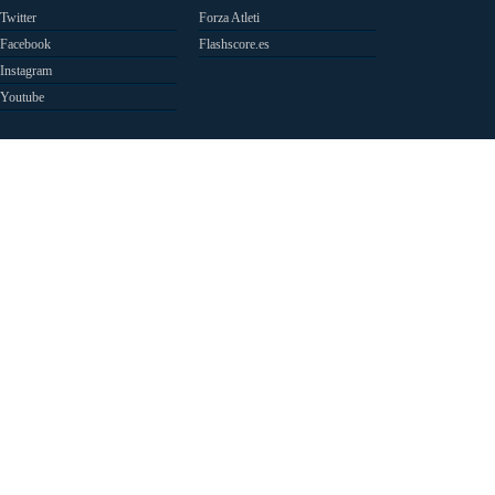
Twitter
Forza Atleti
Facebook
Flashscore.es
Instagram
Youtube