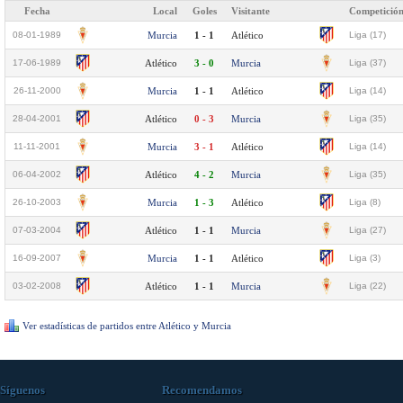
Fecha
Local
Goles
Visitante
Competició
08-01-1989
Murcia
1 - 1
Atlético
Liga (17)
17-06-1989
Atlético
3 - 0
Murcia
Liga (37)
26-11-2000
Murcia
1 - 1
Atlético
Liga (14)
28-04-2001
Atlético
0 - 3
Murcia
Liga (35)
11-11-2001
Murcia
3 - 1
Atlético
Liga (14)
06-04-2002
Atlético
4 - 2
Murcia
Liga (35)
26-10-2003
Murcia
1 - 3
Atlético
Liga (8)
07-03-2004
Atlético
1 - 1
Murcia
Liga (27)
16-09-2007
Murcia
1 - 1
Atlético
Liga (3)
03-02-2008
Atlético
1 - 1
Murcia
Liga (22)
Ver estadísticas de partidos entre Atlético y Murcia
Síguenos
Recomendamos