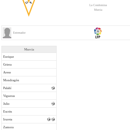
La Condomina
Murcia
Entrenador
Murcia
Enrique
Griera
Areso
Mondragón
Palahí
Vigueras
Julio
Escrits
Irureta
Zamora