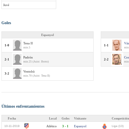
Juvé
Goles
Espanyol
Tena II
Vá
1-0
1-1
min.5
min
Padrón
Co
2-1
2-2
min.25 (Asist: Broto)
min
Ventolrà
3-2
min.70 (Asist: Tena II)
Últimos enfrentamientos
Fecha
Local
Goles
Visitante
Competició
10-11-2019
Atlético
3 - 1
Espanyol
Liga (13)