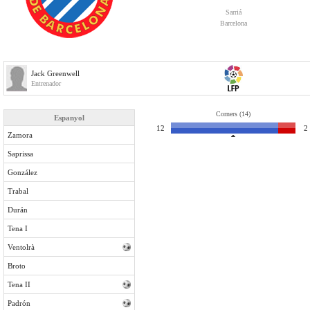
Sarriá
Barcelona
Jack Greenwell
Entrenador
Corners (14)
Espanyol
12
2
Zamora
Saprissa
González
Trabal
Durán
Tena I
Ventolrà
Broto
Tena II
Padrón