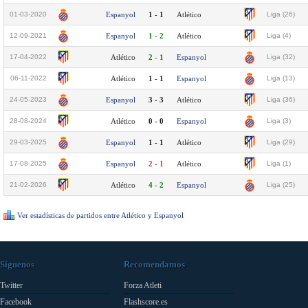
01-03-2020
Espanyol
1 - 1
Atlético
Liga (26)
12-09-2021
Espanyol
1 - 2
Atlético
Liga (4)
17-04-2022
Atlético
2 - 1
Espanyol
Liga (32)
06-11-2022
Atlético
1 - 1
Espanyol
Liga (13)
24-05-2023
Espanyol
3 - 3
Atlético
Liga (36)
28-08-2024
Atlético
0 - 0
Espanyol
Liga (3)
29-03-2025
Espanyol
1 - 1
Atlético
Liga (29)
17-08-2025
Espanyol
2 - 1
Atlético
Liga (1)
21-02-2026
Atlético
4 - 2
Espanyol
Liga (25)
Ver estadísticas de partidos entre Atlético y Espanyol
Síguenos
Recomendamos
Twitter
Forza Atleti
Facebook
Flashscore.es