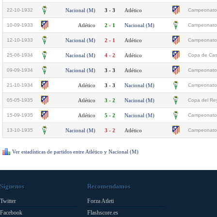
22-10-1932
Nacional (M)
3 - 3
Atlético
Campeonato 
10-09-1933
Atlético
2 - 1
Nacional (M)
Campeonato 
12-10-1933
Nacional (M)
2 - 1
Atlético
Campeonato 
25-06-1934
Nacional (M)
4 - 2
Atlético
Copa de Casti
09-09-1934
Nacional (M)
3 - 3
Atlético
Campeonato 
21-10-1934
Atlético
3 - 3
Nacional (M)
Campeonato 
05-05-1935
Atlético
3 - 2
Nacional (M)
Copa del Re
15-09-1935
Atlético
5 - 2
Nacional (M)
Campeonato 
13-10-1935
Nacional (M)
3 - 2
Atlético
Campeonato 
Ver estadísticas de partidos entre Atlético y Nacional (M)
Síguenos
Recomendamos
Twitter
Forza Atleti
Facebook
Flashscore.es