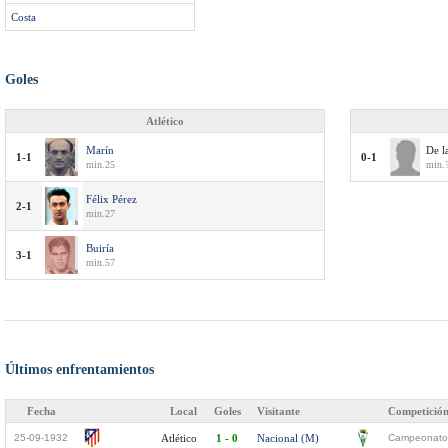
Costa
Goles
Atlético
Marín
De l
1-1
0-1
min.25
min.
Félix Pérez
2-1
min.27
Buiría
3-1
min.57
Últimos enfrentamientos
Fecha
Local
Goles
Visitante
Competició
25-09-1932
Atlético
1 - 0
Nacional (M)
Campeonato 