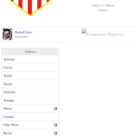
Campo de Vallecas
Madrid
Rudolf Jeny
Entrenador
Atlético
Antonio
Corral
Arater
Santos
Ordóñez
Arteaga
Marín
Losada
Félix Pérez
Buiría