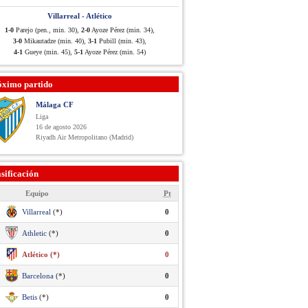
Villarreal - Atlético
1-0
Parejo (pen., min. 30),
2-0
Ayoze Pérez (min. 34),
3-0
Mikautadze (min. 40),
3-1
Pubill (min. 43),
4-1
Gueye (min. 45),
5-1
Ayoze Pérez (min. 54)
óximo partido
Málaga CF
Liga
16 de agosto 2026
Riyadh Air Metropolitano (Madrid)
sificación
Equipo
Pt
Villarreal
(*)
0
Athletic
(*)
0
Atlético (*)
0
Barcelona
(*)
0
Betis
(*)
0