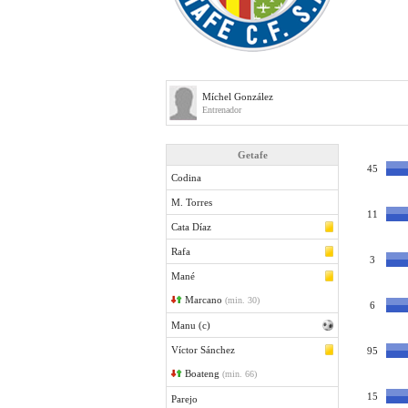
Míchel González
Entrenador
Getafe
45
Codina
M. Torres
11
Cata Díaz
Rafa
3
Mané
Marcano
(min. 30)
6
Manu (c)
Víctor Sánchez
95
Boateng
(min. 66)
15
Parejo