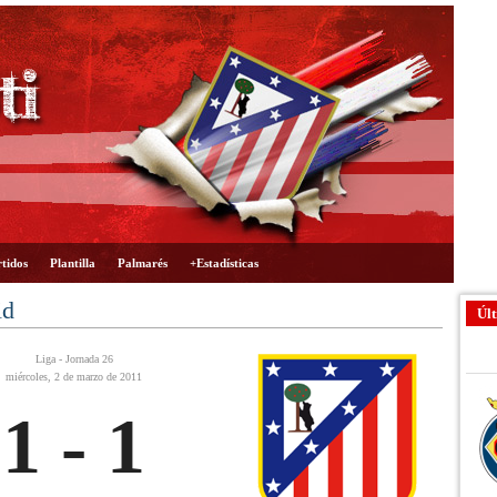
tidos
Plantilla
Palmarés
+Estadísticas
id
Últ
Liga - Jornada 26
miércoles, 2 de marzo de 2011
1 - 1