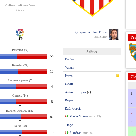
Coliseum Alfonso Pérez
Getafe
Quique Sánchez Flores
Entrenador
Pr
Posesión (%)
Atlético
55
De Gea
Remates (24)
Valera
13
Perea
Cla
Remates a puerta (7)
Godín
4
Antonio López
(c)
1
Corners (14)
Reyes
8
2
Raúl García
Balones perdidos (182)
3
Mario Suárez
(min. 62)
87
4
Tiago
Faltas (28)
5
13
Juanfran
(min. 82)