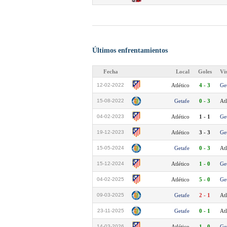
Últimos enfrentamientos
Fecha
Local
Goles
Vi
12-02-2022
Atlético
4 - 3
Ge
15-08-2022
Getafe
0 - 3
Atl
04-02-2023
Atlético
1 - 1
Ge
19-12-2023
Atlético
3 - 3
Ge
15-05-2024
Getafe
0 - 3
Atl
15-12-2024
Atlético
1 - 0
Ge
04-02-2025
Atlético
5 - 0
Ge
09-03-2025
Getafe
2 - 1
Atl
23-11-2025
Getafe
0 - 1
Atl
14-03-2026
Atlético
1 - 0
Ge