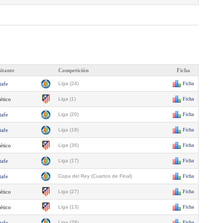
sitante
Competición
Ficha
tafe
Liga (24)
Ficha
ético
Liga (1)
Ficha
tafe
Liga (20)
Ficha
tafe
Liga (18)
Ficha
ético
Liga (36)
Ficha
tafe
Liga (17)
Ficha
tafe
Copa del Rey (Cuartos de Final)
Ficha
ético
Liga (27)
Ficha
ético
Liga (13)
Ficha
tafe
Liga (28)
Ficha