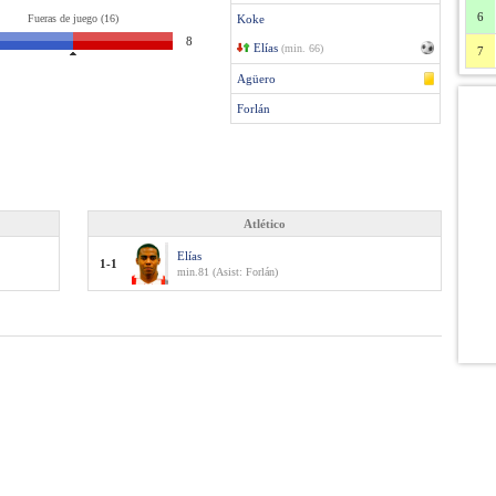
6
Fueras de juego (16)
Koke
8
Elías
(min. 66)
7
Agüero
Forlán
Atlético
Elías
1-1
min.81 (Asist: Forlán)