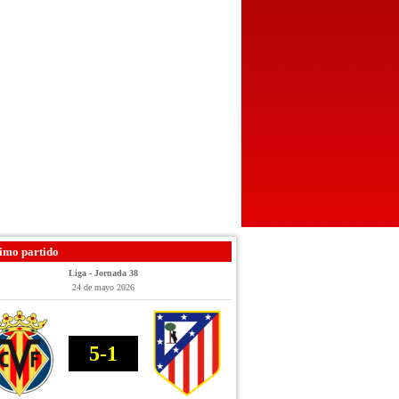
imo partido
Liga - Jornada 38
24 de mayo 2026
5-1