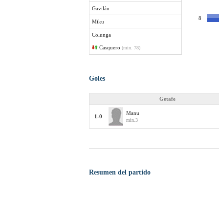
Gavilán
8
Miku
Colunga
Casquero
(min. 78)
Goles
Getafe
Manu
1-0
min.3
Resumen del partido