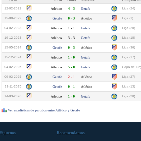
Fecha
Local
Goles
Visitante
Competició
12-02-2022
Atlético
4 - 3
Getafe
Liga (24)
15-08-2022
Getafe
0 - 3
Atlético
Liga (1)
04-02-2023
Atlético
1 - 1
Getafe
Liga (20)
19-12-2023
Atlético
3 - 3
Getafe
Liga (18)
15-05-2024
Getafe
0 - 3
Atlético
Liga (36)
15-12-2024
Atlético
1 - 0
Getafe
Liga (17)
04-02-2025
Atlético
5 - 0
Getafe
Copa del Rey
09-03-2025
Getafe
2 - 1
Atlético
Liga (27)
23-11-2025
Getafe
0 - 1
Atlético
Liga (13)
14-03-2026
Atlético
1 - 0
Getafe
Liga (28)
Ver estadísticas de partidos entre Atlético y Getafe
Síguenos
Recomendamos