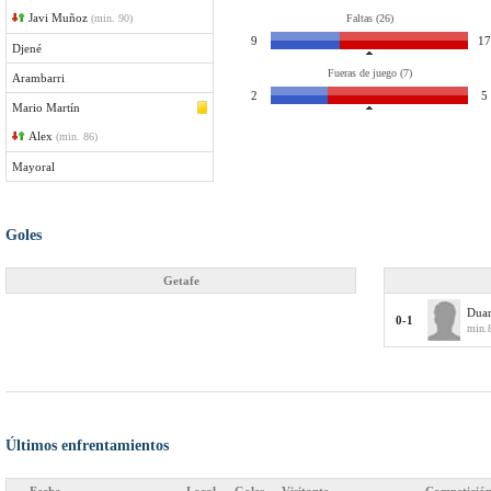
Javi Muñoz
(min. 90)
Faltas (26)
9
17
Djené
Fueras de juego (7)
Arambarri
2
5
Mario Martín
Alex
(min. 86)
Mayoral
Goles
Getafe
Duar
0-1
min.8
Últimos enfrentamientos