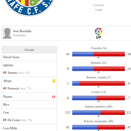
Coliseum
Getafe
José Bordalás
Entrenador
Posesión (%)
Getafe
41
59
David Soria
Remates (22)
Iglesias
9
13
Juanmi
(min. 87)
Remates a puerta (7)
Abqar
1
6
Femenía
(min. 77)
Corners (13)
Duarte
6
7
Rico
Balones perdidos (290)
Liso
157
13
Da Costa
(min. 76)
Balones recuperados (89)
42
47
Luis Milla