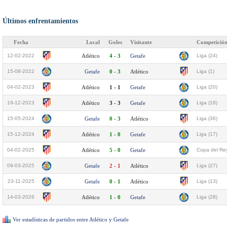
Últimos enfrentamientos
Fecha
Local
Goles
Visitante
Competició
12-02-2022
Atlético
4 - 3
Getafe
Liga (24)
15-08-2022
Getafe
0 - 3
Atlético
Liga (1)
04-02-2023
Atlético
1 - 1
Getafe
Liga (20)
19-12-2023
Atlético
3 - 3
Getafe
Liga (18)
15-05-2024
Getafe
0 - 3
Atlético
Liga (36)
15-12-2024
Atlético
1 - 0
Getafe
Liga (17)
04-02-2025
Atlético
5 - 0
Getafe
Copa del Rey
09-03-2025
Getafe
2 - 1
Atlético
Liga (27)
23-11-2025
Getafe
0 - 1
Atlético
Liga (13)
14-03-2026
Atlético
1 - 0
Getafe
Liga (28)
Ver estadísticas de partidos entre Atlético y Getafe