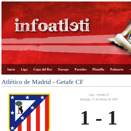
Inicio
Liga
Copa del Rey
Europa
Partidos
Plantilla
Palmarés
+
Atlético de Madrid - Getafe CF
Liga - Jornada 23
domingo, 15 de febrero de 2009
1 - 1