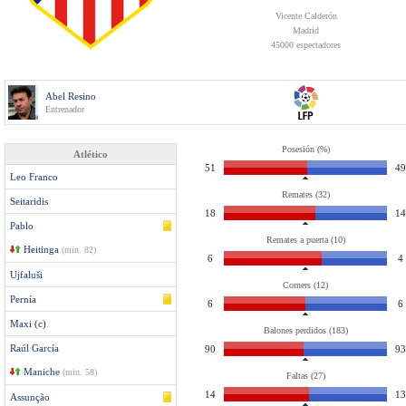
Vicente Calderón
Madrid
45000 espectadores
Abel Resino
Entrenador
Posesión (%)
Atlético
51
49
Leo Franco
Remates (32)
Seitaridis
18
14
Pablo
Remates a puerta (10)
Heitinga
(min. 82)
6
4
Ujfaluši
Corners (12)
Pernía
6
6
Maxi
(c)
Balones perdidos (183)
Raúl García
90
93
Maniche
(min. 58)
Faltas (27)
14
13
Assunção