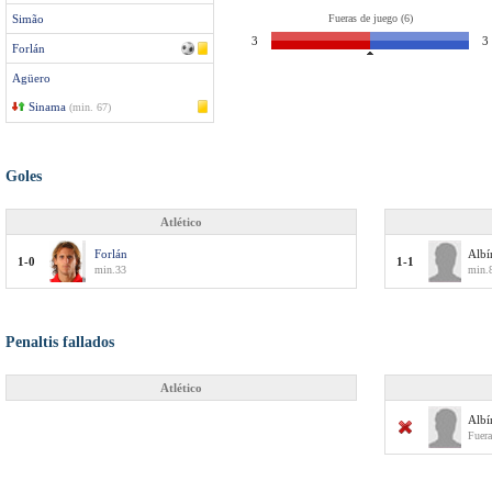
Simão
Fueras de juego (6)
3
3
Forlán
Agüero
Sinama
(min. 67)
Goles
Atlético
Forlán
Albí
1-0
1-1
min.33
min.8
Penaltis fallados
Atlético
Albí
Fuera