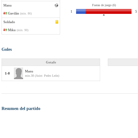
Manu
Fueras de juego (6)
1
5
Gavilán
(min. 86)
Soldado
Miku
(min. 90)
Goles
Getafe
Manu
1-0
min.38 (Asist: Pedro León)
Resumen del partido