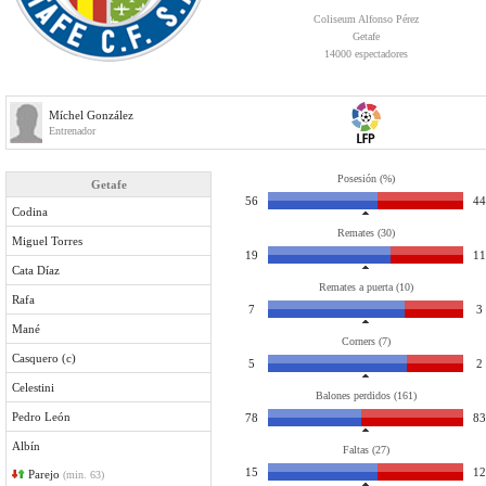
Coliseum Alfonso Pérez
Getafe
14000 espectadores
Míchel González
Entrenador
Posesión (%)
Getafe
56
44
Codina
Remates (30)
Miguel Torres
19
11
Cata Díaz
Remates a puerta (10)
Rafa
7
3
Mané
Corners (7)
Casquero (c)
5
2
Celestini
Balones perdidos (161)
Pedro León
78
83
Albín
Faltas (27)
15
12
Parejo
(min. 63)