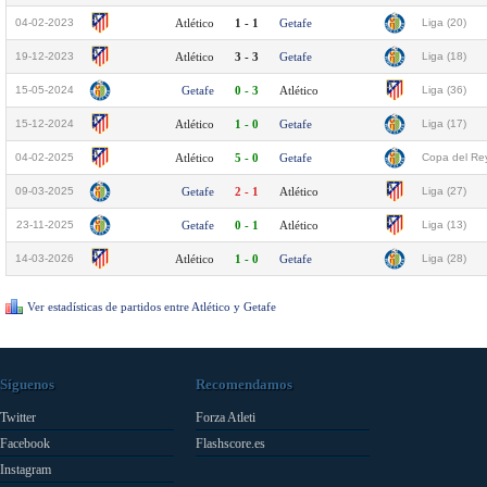
04-02-2023
Atlético
1 - 1
Getafe
Liga (20)
19-12-2023
Atlético
3 - 3
Getafe
Liga (18)
15-05-2024
Getafe
0 - 3
Atlético
Liga (36)
15-12-2024
Atlético
1 - 0
Getafe
Liga (17)
04-02-2025
Atlético
5 - 0
Getafe
Copa del Rey
09-03-2025
Getafe
2 - 1
Atlético
Liga (27)
23-11-2025
Getafe
0 - 1
Atlético
Liga (13)
14-03-2026
Atlético
1 - 0
Getafe
Liga (28)
Ver estadísticas de partidos entre Atlético y Getafe
Síguenos
Recomendamos
Twitter
Forza Atleti
Facebook
Flashscore.es
Instagram