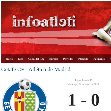
Inicio
Liga
Copa del Rey
Europa
Partidos
Plantilla
Palmarés
+
Getafe CF - Atlético de Madrid
Liga - Jornada 19
domingo, 24 de enero de 2010
1 - 0