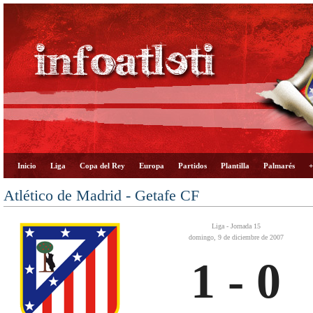
Inicio
Liga
Copa del Rey
Europa
Partidos
Plantilla
Palmarés
+
Atlético de Madrid - Getafe CF
Liga - Jornada 15
domingo, 9 de diciembre de 2007
1 - 0