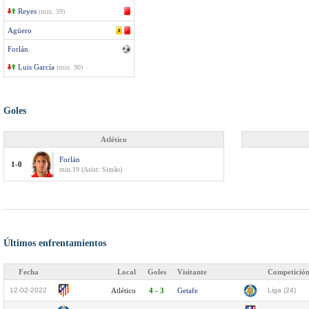
Reyes
(min. 59)
Agüero
Forlán
Luis García
(min. 90)
Goles
Atlético
Forlán
1-0
min.19 (Asist: Simão)
Últimos enfrentamientos
Fecha
Local
Goles
Visitante
Competició
12-02-2022
Atlético
4 - 3
Getafe
Liga (24)