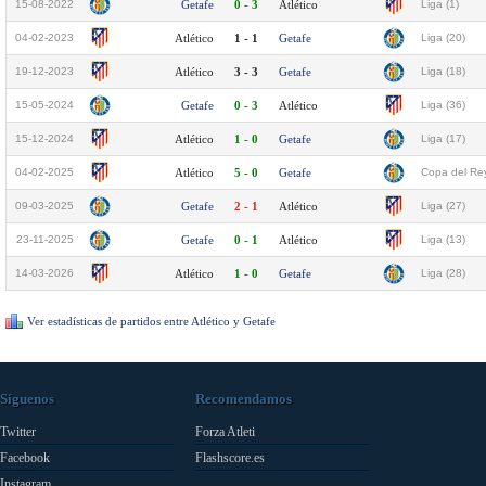
15-08-2022
Getafe
0 - 3
Atlético
Liga (1)
04-02-2023
Atlético
1 - 1
Getafe
Liga (20)
19-12-2023
Atlético
3 - 3
Getafe
Liga (18)
15-05-2024
Getafe
0 - 3
Atlético
Liga (36)
15-12-2024
Atlético
1 - 0
Getafe
Liga (17)
04-02-2025
Atlético
5 - 0
Getafe
Copa del Rey
09-03-2025
Getafe
2 - 1
Atlético
Liga (27)
23-11-2025
Getafe
0 - 1
Atlético
Liga (13)
14-03-2026
Atlético
1 - 0
Getafe
Liga (28)
Ver estadísticas de partidos entre Atlético y Getafe
Síguenos
Recomendamos
Twitter
Forza Atleti
Facebook
Flashscore.es
Instagram