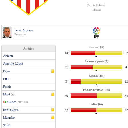
Vicente Calderón
Madrid
Javier Aguirre
Entrenador
Posesión (%)
Atlético
48
52
Abbiati
Remates a puerta (7)
Antonio López
3
4
Perea
Corners (15)
Eller
3
12
Pernía
Balones perdidos (150)
Maxi
(c)
76
74
Cléber
(min. 88)
Faltas (44)
Raúl García
22
22
Maniche
Simão