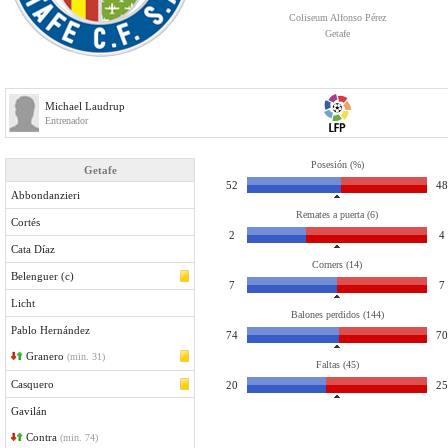
Coliseum Alfonso Pérez
Getafe
Michael Laudrup
Entrenador
Posesión (%)
Getafe
52
48
Abbondanzieri
Remates a puerta (6)
Cortés
2
4
Cata Díaz
Corners (14)
Belenguer (c)
7
7
Licht
Balones perdidos (144)
Pablo Hernández
74
70
Granero
(min. 31)
Faltas (45)
Casquero
20
25
Gavilán
Contra
(min. 74)