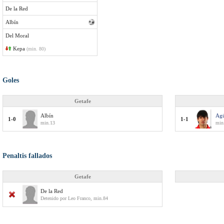
De la Red
Albín
Del Moral
Kepa
(min. 80)
Goles
Getafe
Albín
Ag
1-0
1-1
min.13
min
Penaltis fallados
Getafe
De la Red
Detenido por Leo Franco, min.84