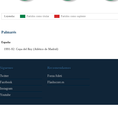
Leyenda:
Partidos como titular
Partidos como suplente
Palmarés
España
1991-92: Copa del Rey (Atlético de Madrid)
Síguenos
Recomendamos
Twitter
Forza Atleti
Facebook
Flashscore.es
Instagram
Youtube