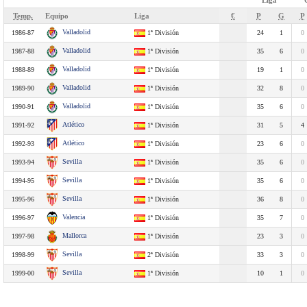
Liga
Temp.
Equipo
Liga
€
P
G
P
Valladolid
1986-87
1ª División
24
1
0
Valladolid
1987-88
1ª División
35
6
0
Valladolid
1988-89
1ª División
19
1
0
Valladolid
1989-90
1ª División
32
8
0
Valladolid
1990-91
1ª División
35
6
0
Atlético
1991-92
1ª División
31
5
4
Atlético
1992-93
1ª División
23
6
0
Sevilla
1993-94
1ª División
35
6
0
Sevilla
1994-95
1ª División
35
6
0
Sevilla
1995-96
1ª División
36
8
0
Valencia
1996-97
1ª División
35
7
0
Mallorca
1997-98
1ª División
23
3
0
Sevilla
1998-99
2ª División
33
3
0
Sevilla
1999-00
1ª División
10
1
0