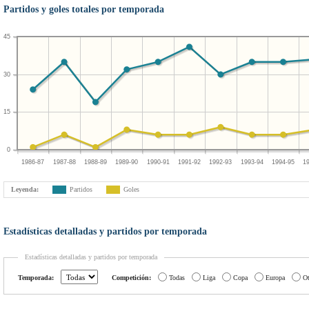
Partidos y goles totales por temporada
45
30
15
0
1986-87
1987-88
1988-89
1989-90
1990-91
1991-92
1992-93
1993-94
1994-95
1
Leyenda:
Partidos
Goles
Estadísticas detalladas y partidos por temporada
Estadísticas detalladas y partidos por temporada
Temporada:
Competición:
Todas
Liga
Copa
Europa
Ot