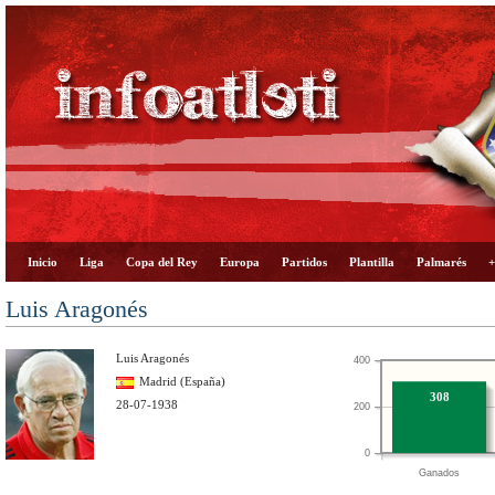
Inicio
Liga
Copa del Rey
Europa
Partidos
Plantilla
Palmarés
+
Luis Aragonés
Luis Aragonés
400
Madrid (España)
308
28-07-1938
200
0
Ganados