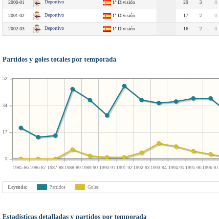
Deportivo
2000-01
1ª División
29
3
0
Deportivo
2001-02
1ª División
17
2
0
Deportivo
2002-03
1ª División
16
2
0
Partidos y goles totales por temporada
52
34
17
0
1985-86
1986-87
1987-88
1988-89
1989-90
1990-91
1991-92
1992-93
1993-94
1994-95
1995-96
1996-97
Leyenda:
Partidos
Goles
Estadísticas detalladas y partidos por temporada